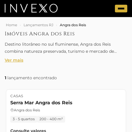
Home
›
Lançamentos RJ
›
Angra dos Reis
Imóveis Angra dos Reis
Destino litorâneo no sul fluminense, Angra dos Reis
combina natureza preservada, turismo e mercado de
segunda residência. É referência para casas e condomínios
Ver mais
de alto padrão voltados ao lazer.
1
lançamento encontrado
CASAS
Lançamento
Serra Mar Angra dos Reis
Angra dos Reis
3 - 5 quartos
200 - 400 m²
Consulte valores