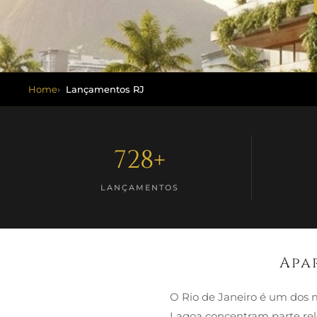
Home
Lançamentos RJ
728+
LANÇAMENTOS
Apa
O Rio de Janeiro é um dos m
Lagoa concentram parte rel