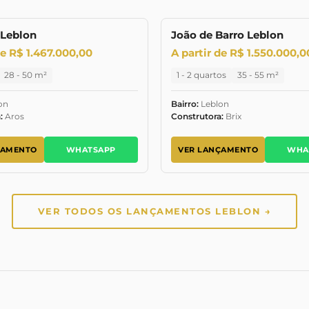
 Leblon
João de Barro Leblon
LANÇAMENTO
JANEIRO 2029
LA
de R$ 1.467.000,00
A partir de R$ 1.550.000,0
28 - 50 m²
1 - 2 quartos
35 - 55 m²
on
Bairro:
Leblon
:
Aros
Construtora:
Brix
ÇAMENTO
WHATSAPP
VER LANÇAMENTO
WHA
VER TODOS OS LANÇAMENTOS LEBLON →