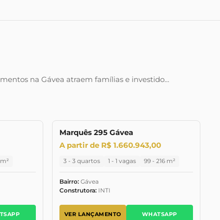
mentos na Gávea atraem famílias e investido…
Marquês 295 Gávea
NÇAMENTO
LANÇAMENTO
LANÇAMENTO
A partir de R$ 1.660.943,00
6 m²
3 - 3 quartos
1 - 1 vagas
99 - 216 m²
Bairro:
Gávea
Construtora:
INTI
TSAPP
VER LANÇAMENTO
WHATSAPP