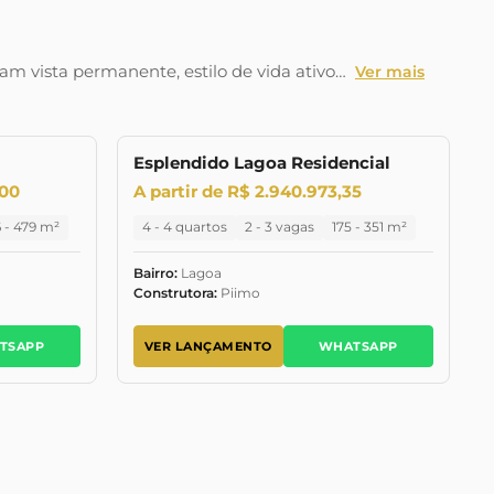
m vista permanente, estilo de vida ativo…
Ver mais
Esplendido Lagoa Residencial
NÇAMENTO
LANÇAMENTO
LANÇAMENTO
,00
A partir de R$ 2.940.973,35
 - 479 m²
4 - 4 quartos
2 - 3 vagas
175 - 351 m²
Bairro:
Lagoa
Construtora:
Piimo
TSAPP
VER LANÇAMENTO
WHATSAPP