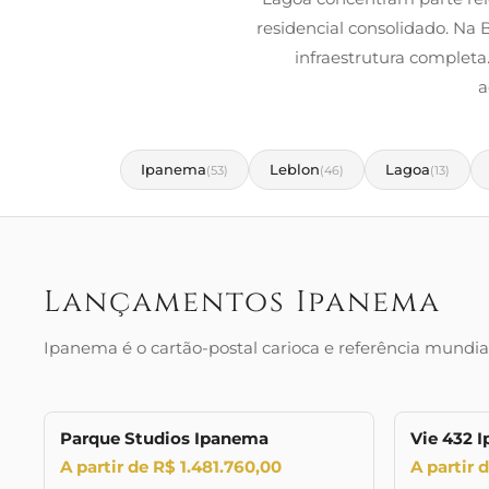
residencial consolidado. Na
infraestrutura completa
a
Ipanema
Leblon
Lagoa
(53)
(46)
(13)
Lançamentos Ipanema
Ipanema é o cartão-postal carioca e referência mund
Parque Studios Ipanema
Vie 432 
LANÇAMENTO
LANÇAMENTO
A partir de R$ 1.481.760,00
A partir 