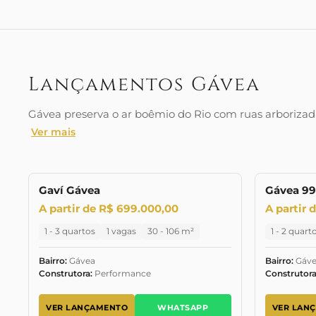
Lançamentos Gávea
Gávea preserva o ar boêmio do Rio com ruas arboriza
Ver mais
Gaví Gávea
Gávea 99
LANÇAMENTO
LANÇAMENTO
LANÇAME
A partir de R$ 699.000,00
A partir 
1 - 3 quartos
1 vagas
30 - 106 m²
1 - 2 quart
Bairro:
Gávea
Bairro:
Gáve
Construtora:
Performance
Construtora
VER LANÇAMENTO
WHATSAPP
VER LAN