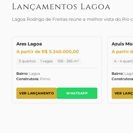
Lançamentos Lagoa
Lagoa Rodrigo de Freitas reúne a melhor vista do Rio
Ares Lagoa
Azuis Mo
PRONTO PARA MORAR
LANÇAMENTO
PRONTO P
A partir de R$ 5.340.000,00
A partir 
3 quartos
1 vagas
106 - 265 m²
4 - 4 quar
Bairro:
Lagoa
Bairro:
Lago
Construtora:
Piimo
Construtora
VER LANÇAMENTO
WHATSAPP
VER LAN