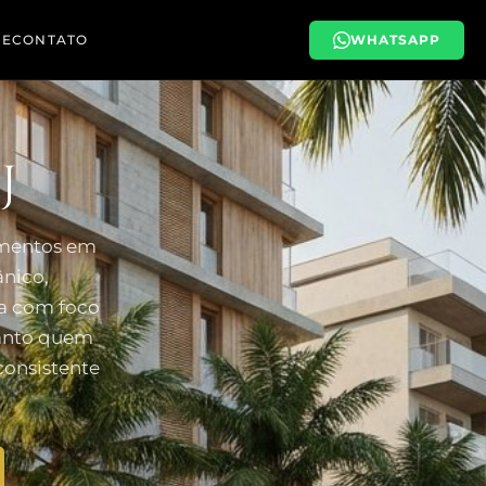
PE
CONTATO
WHATSAPP
J
imentos em
nico,
ta com foco
tanto quem
consistente