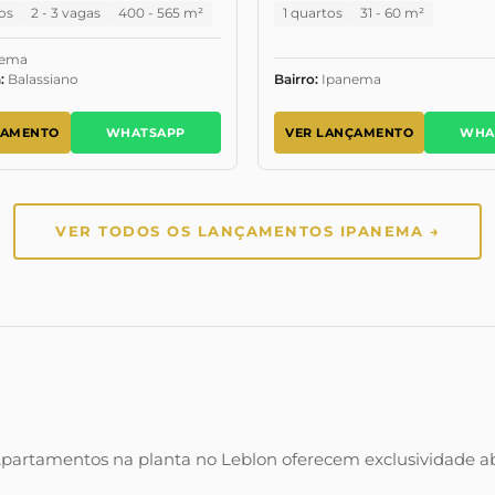
os
2 - 3 vagas
400 - 565 m²
1 quartos
31 - 60 m²
nema
:
Balassiano
Bairro:
Ipanema
ÇAMENTO
WHATSAPP
VER LANÇAMENTO
WHA
VER TODOS OS LANÇAMENTOS IPANEMA →
 Apartamentos na planta no Leblon oferecem exclusividade ab