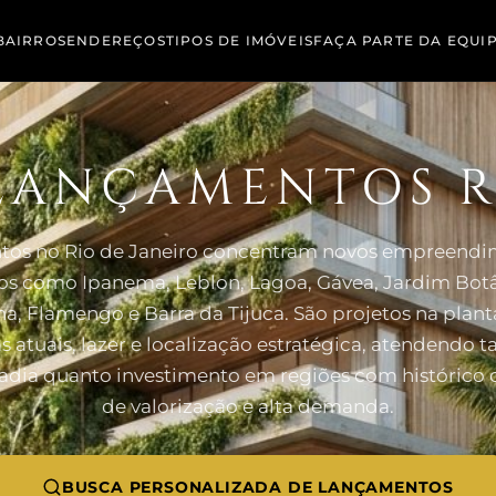
BAIRROS
ENDEREÇOS
TIPOS DE IMÓVEIS
FAÇA PARTE DA EQUI
LANÇAMENTOS R
os no Rio de Janeiro concentram novos empreend
ros como Ipanema, Leblon, Lagoa, Gávea, Jardim Botâ
, Flamengo e Barra da Tijuca. São projetos na plan
s atuais, lazer e localização estratégica, atendendo 
dia quanto investimento em regiões com histórico 
de valorização e alta demanda.
BUSCA PERSONALIZADA DE LANÇAMENTOS