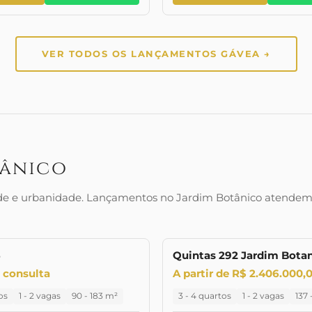
VER TODOS OS LANÇAMENTOS GÁVEA →
tânico
erde e urbanidade. Lançamentos no Jardim Botânico atendem p
6
Quintas 292 Jardim Bota
LANÇAMENTO
PRONTO PARA MORAR
LA
 consulta
A partir de R$ 2.406.000,
os
1 - 2 vagas
90 - 183 m²
3 - 4 quartos
1 - 2 vagas
137 