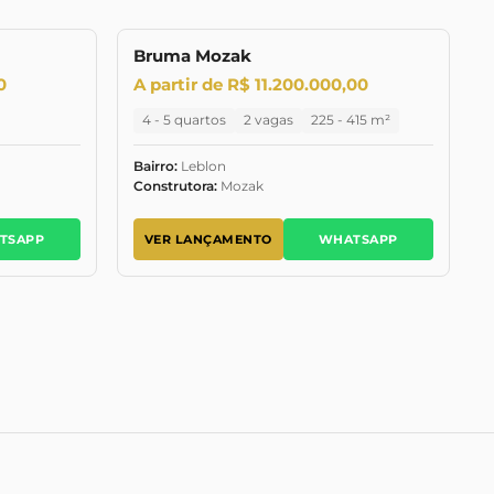
Bruma Mozak
NÇAMENTO
OUTUBRO/2029
LANÇAMENTO
0
A partir de R$ 11.200.000,00
4 - 5 quartos
2 vagas
225 - 415 m²
Bairro:
Leblon
Construtora:
Mozak
TSAPP
VER LANÇAMENTO
WHATSAPP