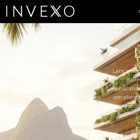
Lançament
bair
Copacabana
em planta
busca mora