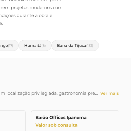
reúnem projetos modernos com
ndições durante a obra e
e.
engo
Humaitá
Barra da Tijuca
(17)
(8)
(133)
 localização privilegiada, gastronomia pre…
Ver mais
Barão Offices Ipanema
NÇAMENTO
LANÇAMENTO
Valor sob consulta