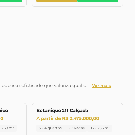
úblico sofisticado que valoriza qualid…
Ver mais
nico
Botanique 211 Calçada
NÇAMENTO
LANÇAMENTO
LANÇAMENTO
00
A partir de R$ 2.475.000,00
- 269 m²
3 - 4 quartos
1 - 2 vagas
113 - 256 m²