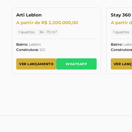
Arti Leblon
Stay 360
LANÇAMENTO
A partir de R$ 2.200.000,00
A partir 
1 quartos
36 - 72 m²
1 quartos
Bairro:
Leblon
Bairro:
Lebl
Construtora:
SIG
Construtora
VER LANÇAMENTO
WHATSAPP
VER LAN