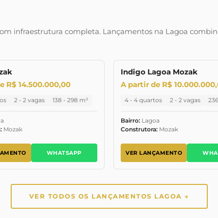
 com infraestrutura completa. Lançamentos na Lagoa combina
zak
Indigo Lagoa Mozak
ARA MORAR
LANÇAMENTO
JANEIRO/2024
LA
de R$ 14.500.000,00
A partir de R$ 10.000.000
tos
2 - 2 vagas
138 - 298 m²
4 - 4 quartos
2 - 2 vagas
236
a
Bairro:
Lagoa
:
Mozak
Construtora:
Mozak
ÇAMENTO
WHATSAPP
VER LANÇAMENTO
WHA
VER TODOS OS LANÇAMENTOS LAGOA →