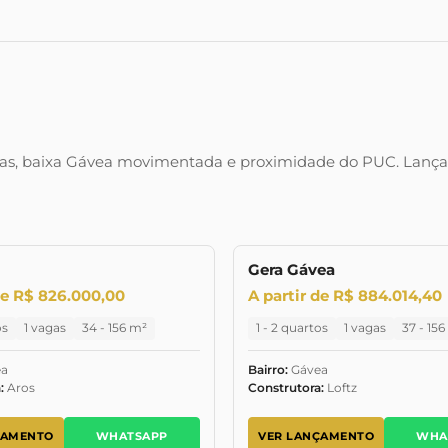
das, baixa Gávea movimentada e proximidade do PUC. Lança
Gera Gávea
NTO
LANÇAMENTO
MARÇO/2028
LA
de R$ 826.000,00
A partir de R$ 884.014,40
os
1 vagas
34 - 156 m²
1 - 2 quartos
1 vagas
37 - 15
a
Bairro:
Gávea
:
Aros
Construtora:
Loftz
ÇAMENTO
WHATSAPP
VER LANÇAMENTO
WHA