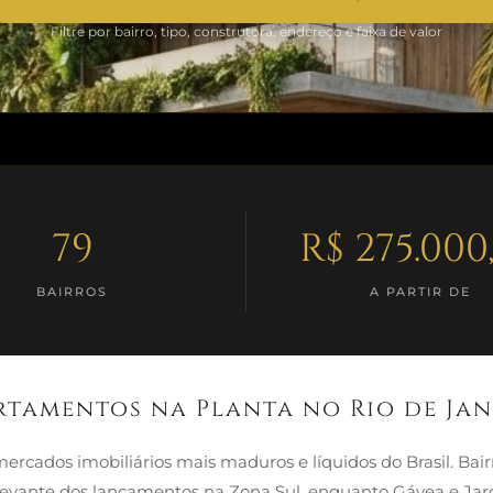
Filtre por bairro, tipo, construtora, endereço e faixa de valor
79
R$ 275.000
BAIRROS
A PARTIR DE
rtamentos na Planta no Rio de Jan
ercados imobiliários mais maduros e líquidos do Brasil. Ba
evante dos lançamentos na Zona Sul, enquanto Gávea e Jar