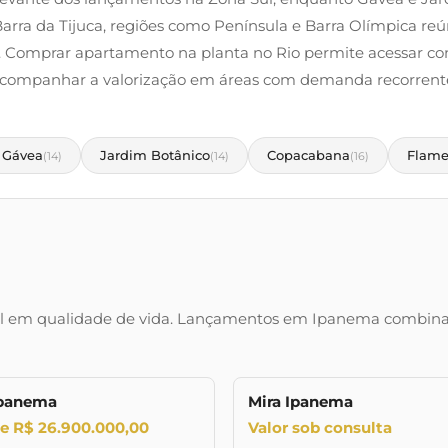
 Barra da Tijuca, regiões como Península e Barra Olímpica 
. Comprar apartamento na planta no Rio permite acessar co
companhar a valorização em áreas com demanda recorrent
Gávea
Jardim Botânico
Copacabana
Flam
(14)
(14)
(16)
ial em qualidade de vida. Lançamentos em Ipanema combinam
Ipanema
Mira Ipanema
LANÇAMENTO
LA
de R$ 26.900.000,00
Valor sob consulta