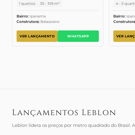
1 quartos
35 - 109 m²
4 - 5 quart
Bairro:
Ipanema
Bairro:
Ipa
Construtora:
Balassiano
Construtora
VER LANÇAMENTO
WHATSAPP
VER LAN
Lançamentos Leblon
Leblon lidera os preços por metro quadrado do Brasil.