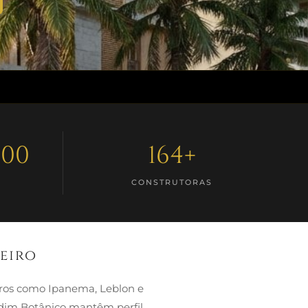
,00
164+
CONSTRUTORAS
eiro
irros como Ipanema, Leblon e
dim Botânico mantêm perfil