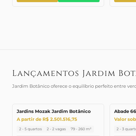
Lançamentos Jardim Bo
Jardim Botânico oferece o equilíbrio perfeito entre v
Jardins Mozak Jardim Botânico
Abade 6
LANÇAMENTO
LANÇAMENTO
A partir de R$ 2.501.516,75
Valor sob
2 - 5 quartos
2 - 2 vagas
79 - 260 m²
2 - 3 quart