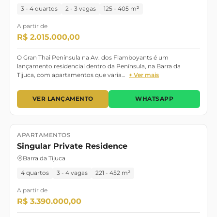
3 - 4 quartos
2 - 3 vagas
125 - 405 m²
A partir de
R$ 2.015.000,00
O Gran Thai Península na Av. dos Flamboyants é um
lançamento residencial dentro da Península, na Barra da
Tijuca, com apartamentos que varia…
+ Ver mais
VER LANÇAMENTO
WHATSAPP
APARTAMENTOS
Lançamento
Setembro/2028
Singular Private Residence
Barra da Tijuca
4 quartos
3 - 4 vagas
221 - 452 m²
A partir de
R$ 3.390.000,00