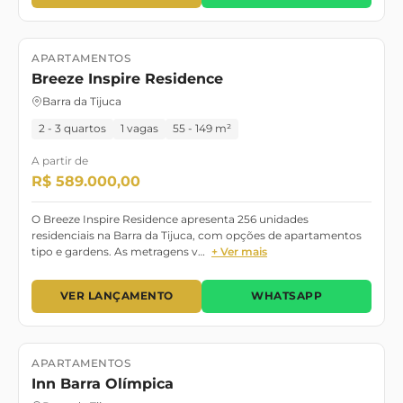
APARTAMENTOS
Lançamento
Breeze Inspire Residence
Barra da Tijuca
2 - 3 quartos
1 vagas
55 - 149 m²
A partir de
R$ 589.000,00
O Breeze Inspire Residence apresenta 256 unidades
residenciais na Barra da Tijuca, com opções de apartamentos
tipo e gardens. As metragens v…
+ Ver mais
VER LANÇAMENTO
WHATSAPP
APARTAMENTOS
Lançamento
Inn Barra Olímpica