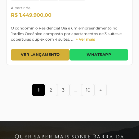
A partir de
R$ 1.449.900,00
O condomínio Residencial Oia é um empreendimento no
Jardim Oceânico composto por apartamentos de 3 suítes e
coberturas duplex com 4 suítes. …
+ Ver mais
VER LANÇAMENTO
WHATSAPP
1
2
3
…
10
→
Quer saber mais sobre Barra da