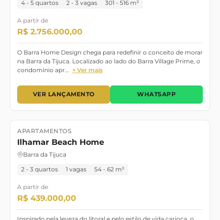
4 - 5 quartos
2 - 3 vagas
301 - 516 m²
A partir de
R$ 2.756.000,00
O Barra Home Design chega para redefinir o conceito de morar
na Barra da Tijuca. Localizado ao lado do Barra Village Prime, o
condomínio apr…
+ Ver mais
VER LANÇAMENTO
WHATSAPP
APARTAMENTOS
Lançamento
Ilhamar Beach Home
Barra da Tijuca
2 - 3 quartos
1 vagas
54 - 62 m²
A partir de
R$ 439.000,00
Inspirado pela leveza do litoral e pelo estilo de vida carioca, o