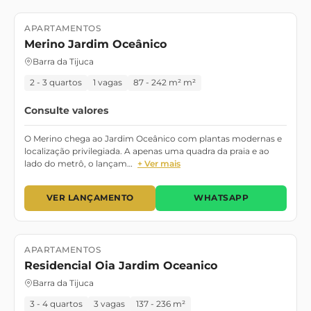
APARTAMENTOS
Lançamento
Merino Jardim Oceânico
Barra da Tijuca
2 - 3 quartos
1 vagas
87 - 242 m² m²
Consulte valores
O Merino chega ao Jardim Oceânico com plantas modernas e
localização privilegiada. A apenas uma quadra da praia e ao
lado do metrô, o lançam…
+ Ver mais
VER LANÇAMENTO
WHATSAPP
APARTAMENTOS
Lançamento
Pronto para morar
Residencial Oia Jardim Oceanico
Barra da Tijuca
3 - 4 quartos
3 vagas
137 - 236 m²