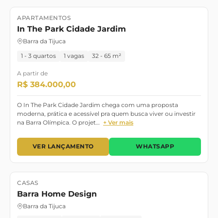
APARTAMENTOS
Lançamento
In The Park Cidade Jardim
Barra da Tijuca
1 - 3 quartos
1 vagas
32 - 65 m²
A partir de
R$ 384.000,00
O In The Park Cidade Jardim chega com uma proposta
moderna, prática e acessível pra quem busca viver ou investir
na Barra Olímpica. O projet…
+ Ver mais
VER LANÇAMENTO
WHATSAPP
CASAS
Lançamento
Outubro/2028
Barra Home Design
Barra da Tijuca