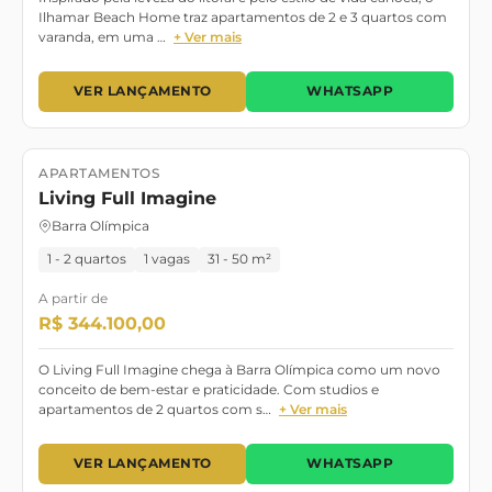
Ilhamar Beach Home traz apartamentos de 2 e 3 quartos com
varanda, em uma …
+ Ver mais
VER LANÇAMENTO
WHATSAPP
APARTAMENTOS
Lançamento
Dezembro/2028
Living Full Imagine
Barra Olímpica
1 - 2 quartos
1 vagas
31 - 50 m²
A partir de
R$ 344.100,00
O Living Full Imagine chega à Barra Olímpica como um novo
conceito de bem-estar e praticidade. Com studios e
apartamentos de 2 quartos com s…
+ Ver mais
VER LANÇAMENTO
WHATSAPP