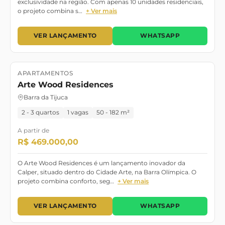
exclusividade na região. Com apenas 10 unidades residenciais,
o projeto combina s…
+ Ver mais
VER LANÇAMENTO
WHATSAPP
APARTAMENTOS
Lançamento
Arte Wood Residences
Barra da Tijuca
2 - 3 quartos
1 vagas
50 - 182 m²
A partir de
R$ 469.000,00
O Arte Wood Residences é um lançamento inovador da
Calper, situado dentro do Cidade Arte, na Barra Olímpica. O
projeto combina conforto, seg…
+ Ver mais
VER LANÇAMENTO
WHATSAPP