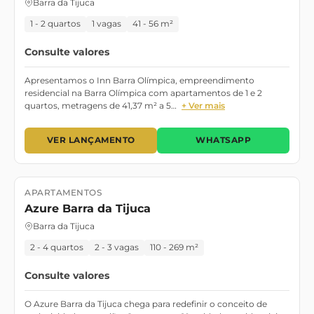
Barra da Tijuca
1 - 2 quartos
1 vagas
41 - 56 m²
Consulte valores
Apresentamos o Inn Barra Olímpica, empreendimento
residencial na Barra Olímpica com apartamentos de 1 e 2
quartos, metragens de 41,37 m² a 5…
+ Ver mais
VER LANÇAMENTO
WHATSAPP
APARTAMENTOS
Lançamento
Azure Barra da Tijuca
Barra da Tijuca
2 - 4 quartos
2 - 3 vagas
110 - 269 m²
Consulte valores
O Azure Barra da Tijuca chega para redefinir o conceito de