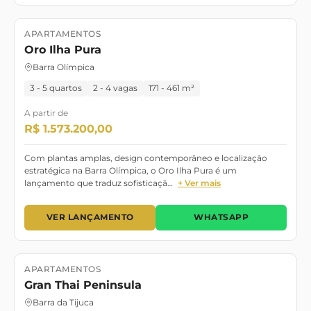
APARTAMENTOS
Lançamento
Janeiro 2027
Oro Ilha Pura
Barra Olímpica
3 - 5 quartos
2 - 4 vagas
171 - 461 m²
A partir de
R$ 1.573.200,00
Com plantas amplas, design contemporâneo e localização
estratégica na Barra Olímpica, o Oro Ilha Pura é um
lançamento que traduz sofisticaçã…
+ Ver mais
VER LANÇAMENTO
WHATSAPP
APARTAMENTOS
Lançamento
Setembro/2028
Gran Thai Peninsula
Barra da Tijuca