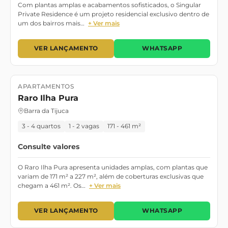
Com plantas amplas e acabamentos sofisticados, o Singular
Private Residence é um projeto residencial exclusivo dentro de
um dos bairros mais…
+ Ver mais
VER LANÇAMENTO
WHATSAPP
APARTAMENTOS
Lançamento
Raro Ilha Pura
Barra da Tijuca
3 - 4 quartos
1 - 2 vagas
171 - 461 m²
Consulte valores
O Raro Ilha Pura apresenta unidades amplas, com plantas que
variam de 171 m² a 227 m², além de coberturas exclusivas que
chegam a 461 m². Os…
+ Ver mais
VER LANÇAMENTO
WHATSAPP