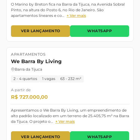
O Marino by Breton fica na Barra da Tijuca, na Avenida Sobral
Pinto, na altura do Posto 6, no Rio de Janeiro. São
apartamentos lineares e co…
+ Ver mais
VER LANÇAMENTO
WHATSAPP
APARTAMENTOS
Lançamento
We Barra By Living
Barra da Tijuca
2 - 4 quartos
1 vagas
63 - 232 m²
A partir de
R$ 727.000,00
Apresentamos o We Barra By Living, um empreendimento de
alto padrão localizado em um terreno de 25.405,75 m² na Barra
da Tijuca. O projeto o…
+ Ver mais
VER LANÇAMENTO
WHATSAPP