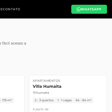
PE
CONTATO
WHATSAPP
 fácil acesso a
APARTAMENTOS
Lançamento
Pronto para morar
Villa Humaita
Humaitá
 - 176 m²
2 - 3 quartos
1 - 1 vagas
64 - 84 m²
A partir de