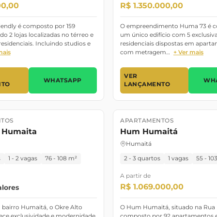
00,00
R$ 1.350.000,00
Friendly é composto por 159
O empreendimento Huma 73 é c
o 2 lojas localizadas no térreo e
um único edifício com 5 exclusiv
esidenciais. Incluindo studios e
residenciais dispostas em apart
mais
com metragem…
+ Ver mais
VER
WHATSAPP
WH
NTO
LANÇAMENTO
TOS
APARTAMENTOS
o
JUNHO/2025
Lançamento
Junho/2027
o Humaita
Hum Humaitá
Humaitá
s
1 - 2 vagas
76 - 108 m²
2 - 3 quartos
1 vagas
55 - 10
A partir de
R$ 1.069.000,00
alores
 bairro Humaitá, o Okre Alto
O Hum Humaitá, situado na Rua 
ece exclusividade e modernidade
composto por 92 apartamentos e