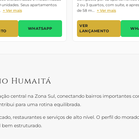
 unidades. Seus apartamentos
2 ou 3 quartos, com suíte, e apre
…
+ Ver mais
de 58 m…
+ Ver mais
VER
WHATSAPP
WH
NTO
LANÇAMENTO
no Humaitá
ação central na Zona Sul, conectando bairros importantes c
ntribui para uma rotina equilibrada.
cado, restaurantes e serviços de alto nível. O perfil do morad
l bem estruturado.