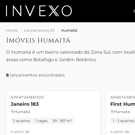
Home
›
Lançamentos RJ
›
Humaitá
Imóveis Humaitá
O Humaitá é um bairro valorizado da Zona Sul, com localiza
áreas como Botafogo e Jardim Botânico.
8
lançamentos encontrados
APARTAMENTOS
APARTAMEN
Lançamento
Em Breve
Lançament
Janeiro 183
First Hum
Humaitá
Humaitá
2 quartos
1 vagas
39 - 187 m²
1 - 2 quartos
A partir de
A partir de