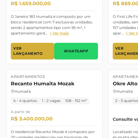
R$ 1.659.000,00
R$ 869.0
O Janeiro 183 Humaitá é composto por um
O First Life 
bloco residencial com 7 exclusivas unidades,
unidades, send
sendo 2 apartamentos tipo com 95 m², 1
157 unidades r
apartamento gard…
+ Ver mais
apar…
+ Ver 
VER
VER
WHATSAPP
LANÇAMENTO
LANÇAME
APARTAMENTOS
APARTAMEN
Lançamento
Lançament
Recanto Humaita Mozak
Okre Alt
Humaitá
Humaitá
4 - 4 quartos
1 - 2 vagas
108 - 152 m²
2 - 3 quarto
A partir de
R$ 3.400.000,00
Consulte v
O residencial Recanto Mozak é composto por
Localizado no
20 unidades residenciais nas tipologias de
Humaitá ofer