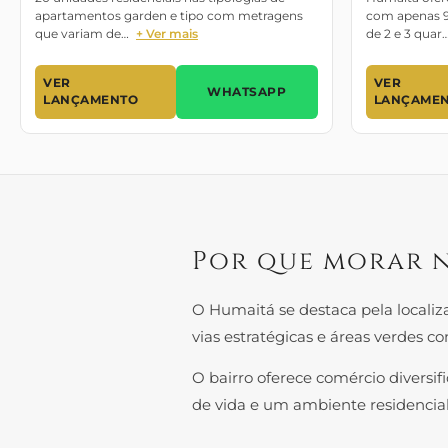
apartamentos garden e tipo com metragens
com apenas 9
que variam de…
+ Ver mais
de 2 e 3 quar
VER
VER
WHATSAPP
LANÇAMENTO
LANÇAME
Por que morar 
O Humaitá se destaca pela localiz
vias estratégicas e áreas verdes co
O bairro oferece comércio diversifi
de vida e um ambiente residencia