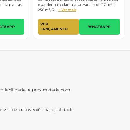
senta plantas
e garden, em plantas que variam de 117 m² a
256 m², 3…
+ Ver mais
VER
ATSAPP
WHATSAPP
LANÇAMENTO
om facilidade. A proximidade com
or valoriza conveniência, qualidade