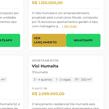
R$ 1.150.000,00
omposto por
O Villa Humaitá é um empreendimento
as unidades
projetado pela construtora Mozak, composto
amentos tipo
por 13 exclusivos apartamentos garden e tipo,
com metragens q…
+ Ver mais
VER
ATSAPP
WHATSAPP
LANÇAMENTO
APARTAMENTOS
Lançamento
Junho/26
Visi Humaita
Humaitá
3 m²
3 - 4 quartos
1 - 2 vagas
117 - 202 m²
A partir de
R$ 2.099.000,00
Humaitá 52, é
O lançamento residencial Visi Humaitá será
 gardens de
composto por sofisticados apartamentos tipo