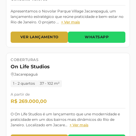
Apresentamos o Novolar Parque Village Jacarepaguá, um
lançamento estratégico que reúne praticidade e bem-estar no
Rio de Janeiro. O projeto …
+ Ver mais
VER LANÇAMENTO
WHATSAPP
COBERTURAS
Lançamento
Maio/2026
On Life Studios
Jacarepaguá
1 - 2 quartos
37 - 102 m²
A partir de
R$ 269.000,00
O On Life Studios é um lançamento que une modernidade e
praticidade em um dos bairros mais dinâmicos do Rio de
Janeiro. Localizado em Jacare…
+ Ver mais