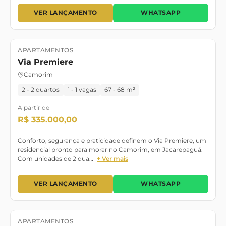
VER LANÇAMENTO
WHATSAPP
APARTAMENTOS
Lançamento
Pronto para morar
Via Premiere
Camorim
2 - 2 quartos
1 - 1 vagas
67 - 68 m²
A partir de
R$ 335.000,00
Conforto, segurança e praticidade definem o Via Premiere, um
residencial pronto para morar no Camorim, em Jacarepaguá.
Com unidades de 2 qua…
+ Ver mais
VER LANÇAMENTO
WHATSAPP
APARTAMENTOS
Lançamento