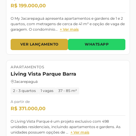
R$ 199.000,00
O My Jacarepaguá apresenta apartamentos e gardens de 1 e 2
quartos, com metragens de cerca de 41 m² e opção de vaga de
garagem. O condomínio…
+ Ver mais
VER LANÇAMENTO
WHATSAPP
APARTAMENTOS
Lançamento
Living Vista Parque Barra
Jacarepaguá
2 - 3 quartos
1 vagas
37 - 85 m²
A partir de
R$ 371.000,00
O Living Vista Parque é um projeto exclusivo com 498
unidades residenciais, incluindo apartamentos e gardens. As
unidades possuem opções de …
+ Ver mais