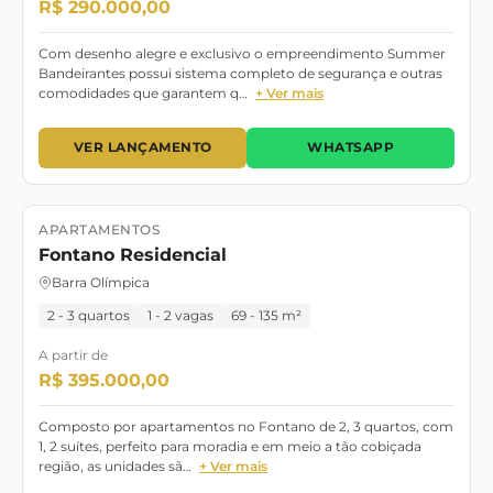
R$ 290.000,00
Com desenho alegre e exclusivo o empreendimento Summer
Bandeirantes possui sistema completo de segurança e outras
comodidades que garantem q…
+ Ver mais
VER LANÇAMENTO
WHATSAPP
APARTAMENTOS
Lançamento
Pronto para morar
Fontano Residencial
Barra Olímpica
2 - 3 quartos
1 - 2 vagas
69 - 135 m²
A partir de
R$ 395.000,00
Composto por apartamentos no Fontano de 2, 3 quartos, com
1, 2 suítes, perfeito para moradia e em meio a tão cobiçada
região, as unidades sã…
+ Ver mais