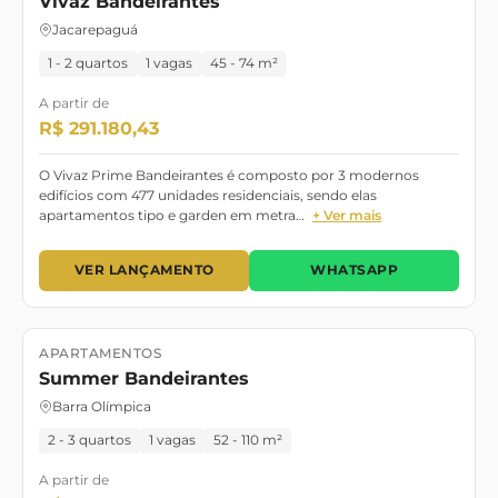
Vivaz Bandeirantes
Jacarepaguá
1 - 2 quartos
1 vagas
45 - 74 m²
A partir de
R$ 291.180,43
O Vivaz Prime Bandeirantes é composto por 3 modernos
edifícios com 477 unidades residenciais, sendo elas
apartamentos tipo e garden em metra…
+ Ver mais
VER LANÇAMENTO
WHATSAPP
APARTAMENTOS
Lançamento
Pronto para Morar
Summer Bandeirantes
Barra Olímpica
2 - 3 quartos
1 vagas
52 - 110 m²
A partir de