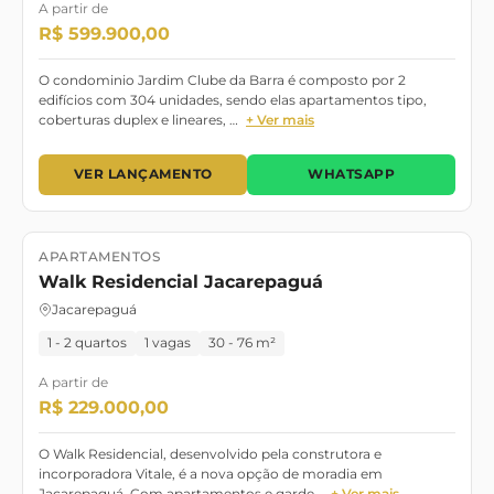
A partir de
R$ 599.900,00
O condominio Jardim Clube da Barra é composto por 2
edifícios com 304 unidades, sendo elas apartamentos tipo,
coberturas duplex e lineares, …
+ Ver mais
VER LANÇAMENTO
WHATSAPP
APARTAMENTOS
Lançamento
Dezembro/27
Walk Residencial Jacarepaguá
Jacarepaguá
1 - 2 quartos
1 vagas
30 - 76 m²
A partir de
R$ 229.000,00
O Walk Residencial, desenvolvido pela construtora e
incorporadora Vitale, é a nova opção de moradia em
Jacarepaguá. Com apartamentos e garde…
+ Ver mais