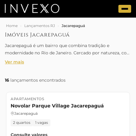
Home
›
Lançamentos RJ
›
Jacarepaguá
Imóveis Jacarepaguá
Jacarepaguá é um bairro que combina tradição e
modernidade no Rio de Janeiro. Cercado por natureza, com
montanhas e reservas, oferece infraestrutura completa,
Ver mais
incluindo shoppings, escolas e fácil acesso a outras regiões.
Ideal para morar ou investir com qualidade de vida.
16
lançamentos encontrados
APARTAMENTOS
Lançamento
Novolar Parque Village Jacarepaguá
Jacarepaguá
2 quartos
1 vagas
Consulte valores