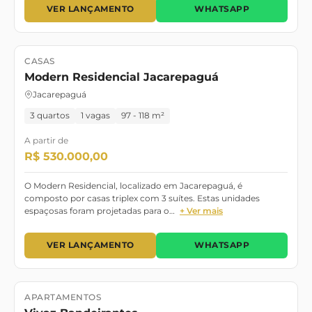
VER LANÇAMENTO
WHATSAPP
CASAS
Lançamento
Março/2026
Modern Residencial Jacarepaguá
Jacarepaguá
3 quartos
1 vagas
97 - 118 m²
A partir de
R$ 530.000,00
O Modern Residencial, localizado em Jacarepaguá, é
composto por casas triplex com 3 suítes. Estas unidades
espaçosas foram projetadas para o…
+ Ver mais
VER LANÇAMENTO
WHATSAPP
APARTAMENTOS
Lançamento