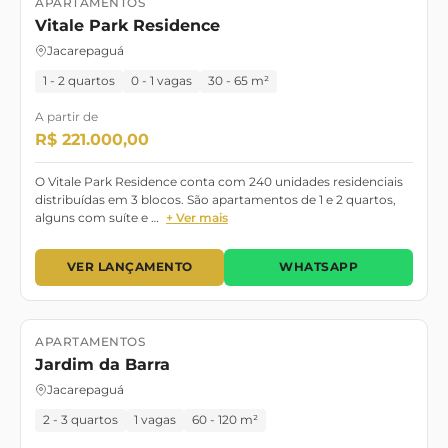
APARTAMENTOS
Lançamento
Vitale Park Residence
Jacarepaguá
1 - 2 quartos
0 - 1 vagas
30 - 65 m²
A partir de
R$ 221.000,00
O Vitale Park Residence conta com 240 unidades residenciais
distribuídas em 3 blocos. São apartamentos de 1 e 2 quartos,
alguns com suíte e …
+ Ver mais
VER LANÇAMENTO
WHATSAPP
APARTAMENTOS
Lançamento
NOV 2026
Jardim da Barra
Jacarepaguá
2 - 3 quartos
1 vagas
60 - 120 m²