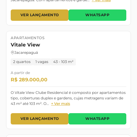
VER LANÇAMENTO
WHATSAPP
APARTAMENTOS
Lançamento
Novembro 2026
Vitale View
Jacarepaguá
2 quartos
1 vagas
43 - 103 m²
A partir de
R$ 289.000,00
O Vitale View Clube Residencial é composto por apartamentos
tipo, coberturas duplex e gardens, cujas metragens variam de
43 m² até 103 m². O…
+ Ver mais
VER LANÇAMENTO
WHATSAPP