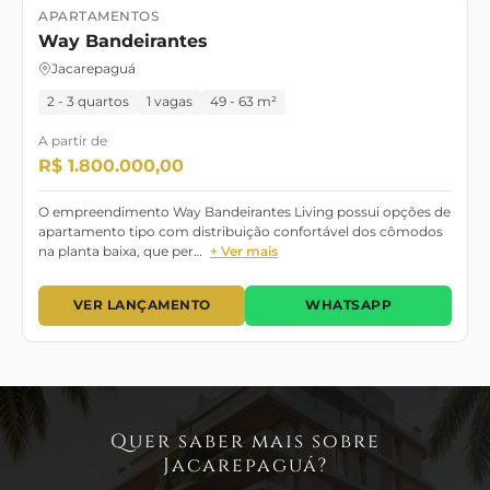
APARTAMENTOS
Lançamento
Pronto para Morar
Way Bandeirantes
Jacarepaguá
2 - 3 quartos
1 vagas
49 - 63 m²
A partir de
R$ 1.800.000,00
O empreendimento Way Bandeirantes Living possui opções de
apartamento tipo com distribuição confortável dos cômodos
na planta baixa, que per…
+ Ver mais
VER LANÇAMENTO
WHATSAPP
Quer saber mais sobre
Jacarepaguá?