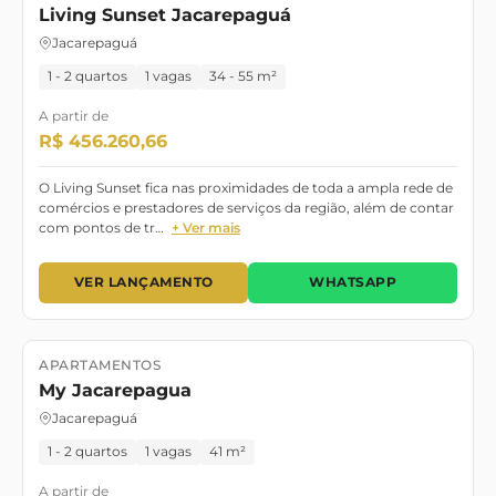
Living Sunset Jacarepaguá
Jacarepaguá
1 - 2 quartos
1 vagas
34 - 55 m²
A partir de
R$ 456.260,66
O Living Sunset fica nas proximidades de toda a ampla rede de
comércios e prestadores de serviços da região, além de contar
com pontos de tr…
+ Ver mais
VER LANÇAMENTO
WHATSAPP
APARTAMENTOS
Lançamento
My Jacarepagua
Jacarepaguá
1 - 2 quartos
1 vagas
41 m²
A partir de