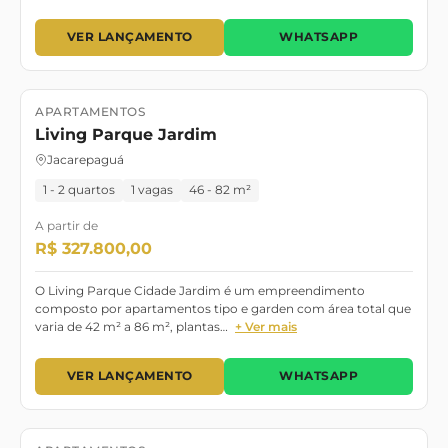
VER LANÇAMENTO
WHATSAPP
APARTAMENTOS
Lançamento
Living Parque Jardim
Jacarepaguá
1 - 2 quartos
1 vagas
46 - 82 m²
A partir de
R$ 327.800,00
O Living Parque Cidade Jardim é um empreendimento
composto por apartamentos tipo e garden com área total que
varia de 42 m² a 86 m², plantas…
+ Ver mais
VER LANÇAMENTO
WHATSAPP