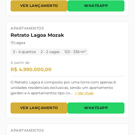
VER LANÇAMENTO
WHATSAPP
APARTAMENTOS
Lançamento
Pronto para morar
Retrato Lagoa Mozak
Lagoa
3 - 4 quartos
2 - 2 vagas
123 - 336 m²
A partir de
R$ 4.990.000,00
O Retrato Lagoa é composto por uma torre com apenas 6
unidades residenciais exclusivas, sendo um apartamento
garden e 4 apartamentos tipo co…
+ Ver mais
VER LANÇAMENTO
WHATSAPP
APARTAMENTOS
Lançamento
11/2021