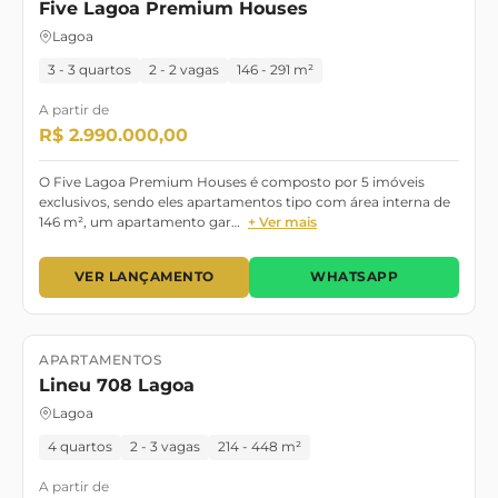
Five Lagoa Premium Houses
Lagoa
3 - 3 quartos
2 - 2 vagas
146 - 291 m²
A partir de
R$ 2.990.000,00
O Five Lagoa Premium Houses é composto por 5 imóveis
exclusivos, sendo eles apartamentos tipo com área interna de
146 m², um apartamento gar…
+ Ver mais
VER LANÇAMENTO
WHATSAPP
APARTAMENTOS
Lançamento
Pronto para morar
Lineu 708 Lagoa
Lagoa
4 quartos
2 - 3 vagas
214 - 448 m²
A partir de