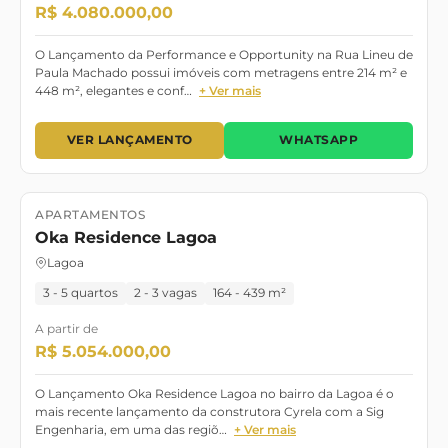
R$ 4.080.000,00
O Lançamento da Performance e Opportunity na Rua Lineu de
Paula Machado possui imóveis com metragens entre 214 m² e
448 m², elegantes e conf…
+ Ver mais
VER LANÇAMENTO
WHATSAPP
APARTAMENTOS
Lançamento
Pronto para morar
Oka Residence Lagoa
Lagoa
3 - 5 quartos
2 - 3 vagas
164 - 439 m²
A partir de
R$ 5.054.000,00
O Lançamento Oka Residence Lagoa no bairro da Lagoa é o
mais recente lançamento da construtora Cyrela com a Sig
Engenharia, em uma das regiõ…
+ Ver mais