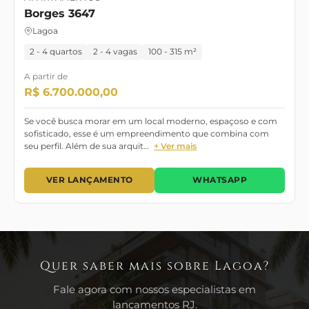
Borges 3647
Lagoa
2 - 4 quartos
2 - 4 vagas
100 - 315 m²
A partir de
R$ 6.700.000,00
Se você busca morar em um local moderno, espaçoso e com
sofisticado, esse é um empreendimento que combina com
seu perfil. Além de sua arquit…
+ Ver mais
VER LANÇAMENTO
WHATSAPP
Quer saber mais sobre Lagoa?
Fale agora com nossos especialistas em
lançamentos RJ.