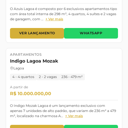
O Azuis Lagoa é composto por 6 exclusivos apartamentos tipo
com área total interna de 298 m², 4 quartos, 4 suítes e 2 vagas
de garagem, com …
+ Ver mais
VER LANÇAMENTO
WHATSAPP
APARTAMENTOS
Lançamento
Janeiro/2024
Indigo Lagoa Mozak
Lagoa
4 - 4 quartos
2 - 2 vagas
236 - 479 m²
A partir de
R$ 10.000.000,00
O Indigo Mozak Lagoa é um lançamento exclusivo com
apenas 7 unidades de alto padrão, que variam de 236 m² a 479
m², localizado na charmosa A…
+ Ver mais