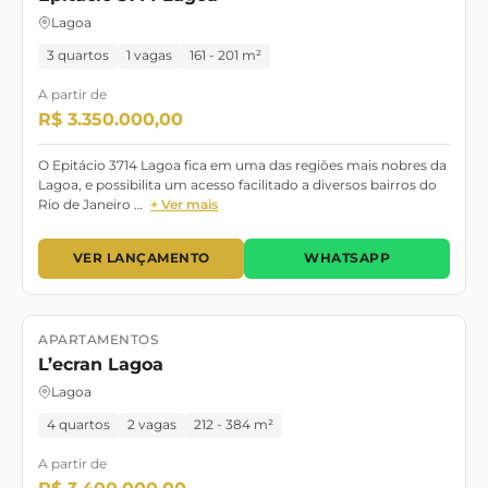
Lagoa
3 quartos
1 vagas
161 - 201 m²
A partir de
R$ 3.350.000,00
O Epitácio 3714 Lagoa fica em uma das regiões mais nobres da
Lagoa, e possibilita um acesso facilitado a diversos bairros do
Rio de Janeiro …
+ Ver mais
VER LANÇAMENTO
WHATSAPP
APARTAMENTOS
Lançamento
Pronto para morar
L’ecran Lagoa
Lagoa
4 quartos
2 vagas
212 - 384 m²
A partir de