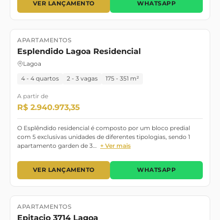
VER LANÇAMENTO
WHATSAPP
APARTAMENTOS
Lançamento
Esplendido Lagoa Residencial
Lagoa
4 - 4 quartos
2 - 3 vagas
175 - 351 m²
A partir de
R$ 2.940.973,35
O Esplêndido residencial é composto por um bloco predial
com 5 exclusivas unidades de diferentes tipologias, sendo 1
apartamento garden de 3…
+ Ver mais
VER LANÇAMENTO
WHATSAPP
APARTAMENTOS
Lançamento
Pronto para morar
Epitacio 3714 Lagoa