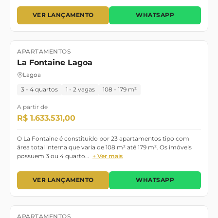
VER LANÇAMENTO
WHATSAPP
APARTAMENTOS
Lançamento
Pronto para morar
La Fontaine Lagoa
Lagoa
3 - 4 quartos
1 - 2 vagas
108 - 179 m²
A partir de
R$ 1.633.531,00
O La Fontaine é constituído por 23 apartamentos tipo com
área total interna que varia de 108 m² até 179 m². Os imóveis
possuem 3 ou 4 quarto…
+ Ver mais
VER LANÇAMENTO
WHATSAPP
APARTAMENTOS
Lançamento
Pronto para Morar