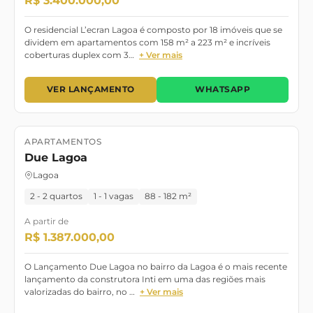
R$ 3.400.000,00
O residencial L’ecran Lagoa é composto por 18 imóveis que se
dividem em apartamentos com 158 m² a 223 m² e incríveis
coberturas duplex com 3…
+ Ver mais
VER LANÇAMENTO
WHATSAPP
APARTAMENTOS
Lançamento
Maio/2023
Due Lagoa
Lagoa
2 - 2 quartos
1 - 1 vagas
88 - 182 m²
A partir de
R$ 1.387.000,00
O Lançamento Due Lagoa no bairro da Lagoa é o mais recente
lançamento da construtora Inti em uma das regiões mais
valorizadas do bairro, no …
+ Ver mais