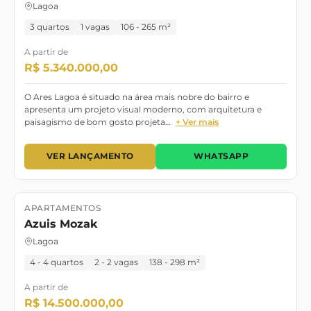
Lagoa
em um dos bairros mais valorizados do Rio de Janeiro.
3 quartos
1 vagas
106 - 265 m²
A partir de
R$ 5.340.000,00
O Ares Lagoa é situado na área mais nobre do bairro e
apresenta um projeto visual moderno, com arquitetura e
paisagismo de bom gosto projeta…
+ Ver mais
VER LANÇAMENTO
WHATSAPP
APARTAMENTOS
Lançamento
Pronto para morar
Azuis Mozak
Lagoa
4 - 4 quartos
2 - 2 vagas
138 - 298 m²
A partir de
R$ 14.500.000,00