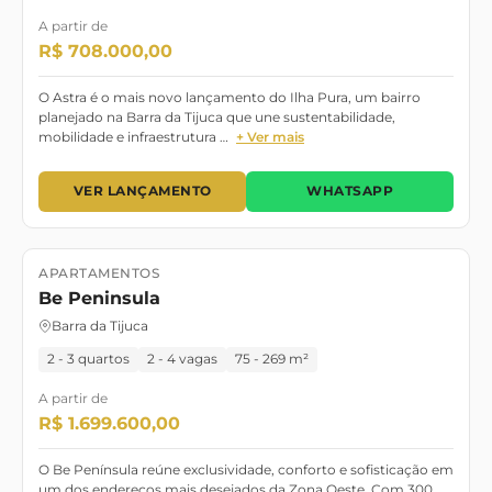
A partir de
R$ 708.000,00
O Astra é o mais novo lançamento do Ilha Pura, um bairro
planejado na Barra da Tijuca que une sustentabilidade,
mobilidade e infraestrutura …
+ Ver mais
VER LANÇAMENTO
WHATSAPP
APARTAMENTOS
Lançamento
Pronto para morar
Be Peninsula
Barra da Tijuca
2 - 3 quartos
2 - 4 vagas
75 - 269 m²
A partir de
R$ 1.699.600,00
O Be Península reúne exclusividade, conforto e sofisticação em
um dos endereços mais desejados da Zona Oeste. Com 300