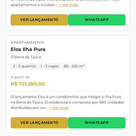
apartamentos e 4 cober…
+ Ver mais
VER LANÇAMENTO
WHATSAPP
APARTAMENTOS
Lançamento
Elos Ilha Pura
Barra da Tijuca
2 - 5 quartos
1 - 3 vagas
86 - 265 m²
A partir de
R$ 721.280,00
O lançamento Elos é um condomínio que integra o Ilha Pura,
na Barra da Tijuca. O residencial é composto por 680 unidades
distribuídas em cin…
+ Ver mais
VER LANÇAMENTO
WHATSAPP