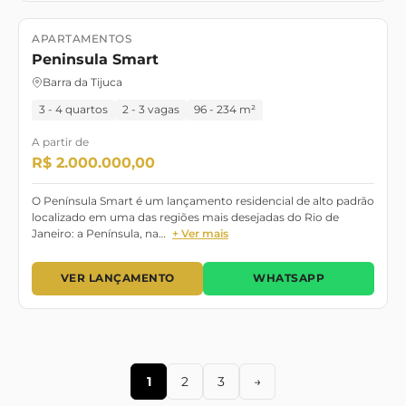
APARTAMENTOS
Lançamento
Pronto para Morar
Peninsula Smart
Barra da Tijuca
3 - 4 quartos
2 - 3 vagas
96 - 234 m²
A partir de
R$ 2.000.000,00
O Península Smart é um lançamento residencial de alto padrão
localizado em uma das regiões mais desejadas do Rio de
Janeiro: a Península, na…
+ Ver mais
VER LANÇAMENTO
WHATSAPP
1
2
3
→