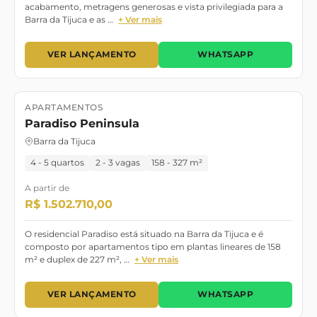
acabamento, metragens generosas e vista privilegiada para a
Barra da Tijuca e as …
+ Ver mais
VER LANÇAMENTO
WHATSAPP
APARTAMENTOS
Lançamento
Paradiso Peninsula
Barra da Tijuca
4 - 5 quartos
2 - 3 vagas
158 - 327 m²
A partir de
R$ 1.502.710,00
O residencial Paradiso está situado na Barra da Tijuca e é
composto por apartamentos tipo em plantas lineares de 158
m² e duplex de 227 m², …
+ Ver mais
VER LANÇAMENTO
WHATSAPP