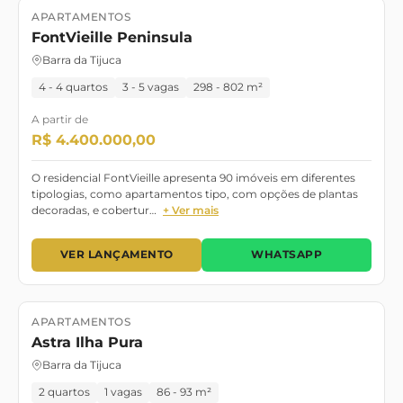
APARTAMENTOS
Lançamento
Pronto para morar
FontVieille Peninsula
Barra da Tijuca
4 - 4 quartos
3 - 5 vagas
298 - 802 m²
A partir de
R$ 4.400.000,00
O residencial FontVieille apresenta 90 imóveis em diferentes
tipologias, como apartamentos tipo, com opções de plantas
decoradas, e cobertur…
+ Ver mais
VER LANÇAMENTO
WHATSAPP
APARTAMENTOS
Lançamento
Astra Ilha Pura
Barra da Tijuca
2 quartos
1 vagas
86 - 93 m²