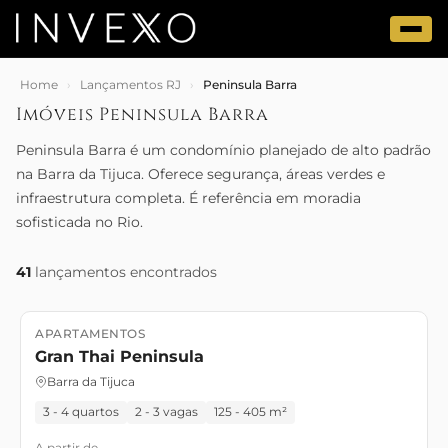
Home
›
Lançamentos RJ
›
Peninsula Barra
Imóveis Peninsula Barra
Peninsula Barra é um condomínio planejado de alto padrão
na Barra da Tijuca. Oferece segurança, áreas verdes e
infraestrutura completa. É referência em moradia
sofisticada no Rio.
41
lançamentos encontrados
APARTAMENTOS
Lançamento
Setembro/2028
Gran Thai Peninsula
Barra da Tijuca
3 - 4 quartos
2 - 3 vagas
125 - 405 m²