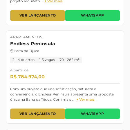
projeto arquitetô…
+ Ver mais
VER LANÇAMENTO
WHATSAPP
APARTAMENTOS
Lançamento
Endless Península
Barra da Tijuca
2 - 4 quartos
1-3 vagas
70 - 282 m²
A partir de
R$ 784.974,00
Com um projeto que une sofisticação, natureza e
conveniência, o Endless Península apresenta uma proposta
única na Barra da Tijuca. Com mais …
+ Ver mais
VER LANÇAMENTO
WHATSAPP