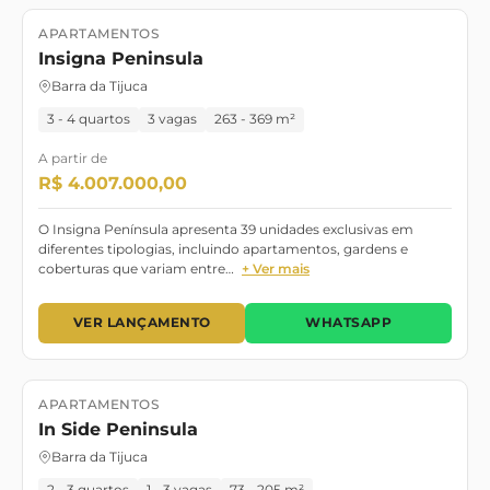
APARTAMENTOS
Lançamento
Julho 2027
Insigna Peninsula
Barra da Tijuca
3 - 4 quartos
3 vagas
263 - 369 m²
A partir de
R$ 4.007.000,00
O Insigna Península apresenta 39 unidades exclusivas em
diferentes tipologias, incluindo apartamentos, gardens e
coberturas que variam entre…
+ Ver mais
VER LANÇAMENTO
WHATSAPP
APARTAMENTOS
Lançamento
Pronto para Morar
In Side Peninsula
Barra da Tijuca