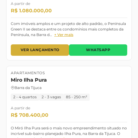
A partir de
R$ 1.080.000,00
Com imóveis amplos e um projeto de alto padrão, o Península
Green II se destaca entre os condomínios mais completos da
Península, na Barra d…
+ Ver mais
VER LANÇAMENTO
WHATSAPP
APARTAMENTOS
Lançamento
Pronto para Morar
Miro Ilha Pura
Barra da Tijuca
2 - 4 quartos
2 - 3 vagas
85 - 250 m²
A partir de
R$ 708.400,00
O Miró Ilha Pura será o mais novo empreendimento situado no
incrível sub-bairro planejado Ilha Pura, na Barra da Tijuca. O