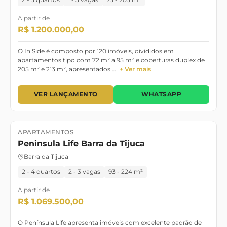
2 - 3 quartos
1 - 3 vagas
73 - 205 m²
A partir de
R$ 1.200.000,00
O In Side é composto por 120 imóveis, divididos em
apartamentos tipo com 72 m² a 95 m² e coberturas duplex de
205 m² e 213 m², apresentados …
+ Ver mais
VER LANÇAMENTO
WHATSAPP
APARTAMENTOS
Lançamento
Pronto para morar
Peninsula Life Barra da Tijuca
Barra da Tijuca
2 - 4 quartos
2 - 3 vagas
93 - 224 m²
A partir de
R$ 1.069.500,00
O Península Life apresenta imóveis com excelente padrão de