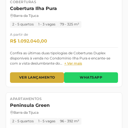
COBERTURAS
Lançamento
Pronto para morar
Cobertura Ilha Pura
Barra da Tijuca
2 - 5 quartos
1 - 3 vagas
79 - 325 m²
A partir de
R$ 1.092.040,00
Confira as últimas duas tipologias de Coberturas Duplex
disponíveis à venda no Condomínio Ilha Pura e encante-se
com a vista deslumbrante do…
+ Ver mais
VER LANÇAMENTO
WHATSAPP
APARTAMENTOS
Lançamento
Pronto para morar
Peninsula Green
Barra da Tijuca
2 - 5 quartos
1 - 5 vagas
96 - 392 m²