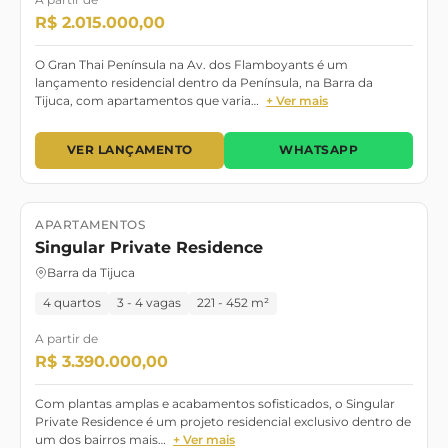
A partir de
R$ 2.015.000,00
O Gran Thai Península na Av. dos Flamboyants é um
lançamento residencial dentro da Península, na Barra da
Tijuca, com apartamentos que varia…
+ Ver mais
VER LANÇAMENTO
WHATSAPP
APARTAMENTOS
Lançamento
Setembro/2028
Singular Private Residence
Barra da Tijuca
4 quartos
3 - 4 vagas
221 - 452 m²
A partir de
R$ 3.390.000,00
Com plantas amplas e acabamentos sofisticados, o Singular
Private Residence é um projeto residencial exclusivo dentro de
um dos bairros mais…
+ Ver mais