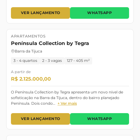
VER LANÇAMENTO
WHATSAPP
APARTAMENTOS
Lançamento
Setembro/2028
Península Collection by Tegra
Barra da Tijuca
3 - 4 quartos
2 - 3 vagas
127 - 405 m²
A partir de
R$ 2.125.000,00
O Península Collection by Tegra apresenta um novo nível de
sofisticação na Barra da Tijuca, dentro do bairro planejado
Península. Dois condo…
+ Ver mais
VER LANÇAMENTO
WHATSAPP