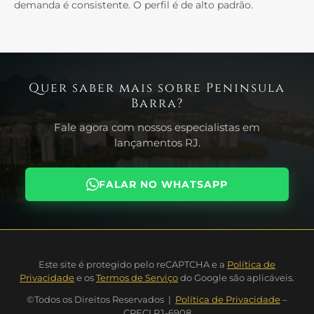
demanda é consistente. O perfil é de alto padrão.
Quer saber mais sobre Peninsula
Barra?
Fale agora com nossos especialistas em
lançamentos RJ.
FALAR NO WHATSAPP
Este site é protegido pelo reCAPTCHA e a
Política de
Privacidade
e os
Termos de Serviço
do Google são aplicáveis.
©Todos os Direitos Reservados |
Política de Privacidade
–
CRECI PJ-6908