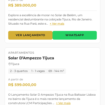
A partir de
R$ 389.000,00
Explore a excelência de morar no Solar de Belém, um
residencial deslumbrante na cobiçada Tijuca, Rio de Janeiro.
Situado na Rua Pará, este e…
+ Ver mais
VER LANÇAMENTO
WHATSAPP
APARTAMENTOS
Lançamento
Solar D’Ampezzo Tijuca
Tijuca
2 - 3 quartos
1 - 1 vagas
69 - 144 m²
A partir de
R$ 599.000,00
O Lançamento Solar D Ampezzo Tijuca na Rua Baltazar Lisboa
no bairro da Tijuca é o mais recente lançamento da
construtora LCM Participações …
+ Ver mais