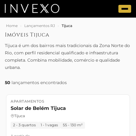
Home
›
Lançamentos RJ
›
Tijuca
Imóveis Tijuca
Tijuca é um dos bairros mais tradicionais da Zona Norte do
Rio, com perfil residencial qualificado e infraestrutura
completa. Combina mobilidade, comércio e qualidade
urbana.
50
lançamentos encontrados
APARTAMENTOS
Lançamento
Solar de Belém Tijuca
Tijuca
2 - 3 quartos
1 - 1 vagas
55 - 130 m²