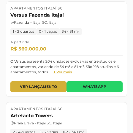
APARTAMENTOS ITAJAÍ SC
Lançamento
Lançamento
Versus Fazenda Itajaí
Fazenda – Itajaí SC, Itajaí
1 - 2 quartos
0 - 1 vagas
34 - 81 m²
A partir de
R$ 560.000,00
O Versus apresenta 204 unidades exclusivas entre studios e
apartamentos, variando de 34 m² a 81 m². São 198 studios e 6
apartamentos, todos …
+ Ver mais
VER LANÇAMENTO
WHATSAPP
APARTAMENTOS ITAJAÍ SC
Lançamento
Dezembro/2026
Artefacto Towers
Praia Brava - Itajaí SC, Itajaí
2 - 4 quartos
1 - 2 vagas
162 - 340 m²