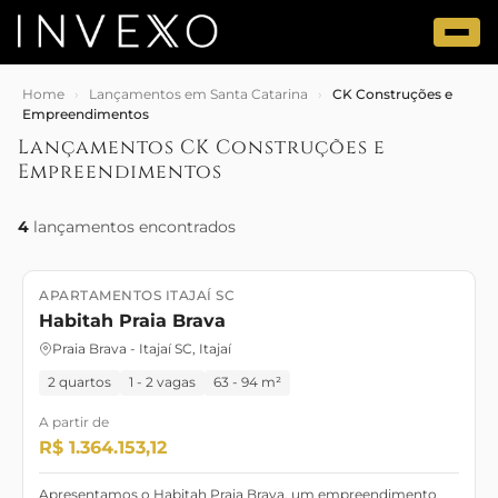
Home
›
Lançamentos em Santa Catarina
›
CK Construções e
Empreendimentos
Lançamentos CK Construções e
Empreendimentos
4
lançamentos encontrados
APARTAMENTOS ITAJAÍ SC
Lançamento
DEZEMBRO/27
Habitah Praia Brava
Praia Brava - Itajaí SC, Itajaí
2 quartos
1 - 2 vagas
63 - 94 m²
A partir de
R$ 1.364.153,12
Apresentamos o Habitah Praia Brava, um empreendimento