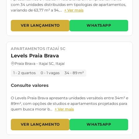
com 34 unidades distribuídas em tipologias de apartamentos,
variando de 63,77 m² a 94,…
+ Ver mais
VER LANÇAMENTO
WHATSAPP
APARTAMENTOS ITAJAÍ SC
Lançamento
Lançamento
Levels Praia Brava
Praia Brava - Itajaí SC, Itajaí
1 - 2 quartos
0 - 1 vagas
34 - 89 m²
Consulte valores
O Levels Praia Brava apresenta unidades versáteis entre 34m² e
89m², com opções de studios e apartamentos projetados para
quem busca morar b…
+ Ver mais
VER LANÇAMENTO
WHATSAPP