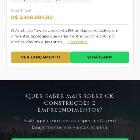
A partir de
R$ 2.308.884,80
O Artefacto Towers apresenta 195 unidades exclusivas em
diferentes tipologias que variam entre 162 m² e 340 m²,
distribuídas em duas torres …
+ Ver mais
VER LANÇAMENTO
WHATSAPP
Quer saber mais sobre CK
Construções e
Empreendimentos?
Fale agora com nossos especialistas em
lançamentos em Santa Catarina.