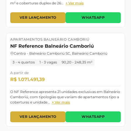
m² e coberturas duplex de 26…
+ Ver mais
VER LANÇAMENTO
WHATSAPP
APARTAMENTOS BALNEÁRIO CAMBORIÚ
Lançamento
Dezembro/2027
NF Reference Balneário Camboriú
Centro - Balneário Camboriú SC, Balneário Camboriú
3 - 4 quartos
1 - 3 vagas
90,20 - 248,35 m²
A partir de
R$ 1.071.491,39
O NF Reference apresenta 21 unidades exclusivas em Balneário
Camboriú, com tipologias que variam de apartamentos tipo a
coberturas e unidade…
+ Ver mais
VER LANÇAMENTO
WHATSAPP