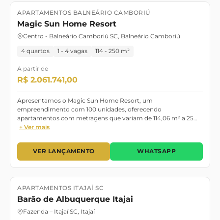
APARTAMENTOS BALNEÁRIO CAMBORIÚ
Lançamento
OUTUBRO/28
Magic Sun Home Resort
Centro - Balneário Camboriú SC, Balneário Camboriú
4 quartos
1 - 4 vagas
114 - 250 m²
A partir de
R$ 2.061.741,00
Apresentamos o Magic Sun Home Resort, um
empreendimento com 100 unidades, oferecendo
apartamentos com metragens que variam de 114,06 m² a 25…
+ Ver mais
VER LANÇAMENTO
WHATSAPP
APARTAMENTOS ITAJAÍ SC
Lançamento
Dezembro/2025
Barão de Albuquerque Itajai
Fazenda – Itajaí SC, Itajaí