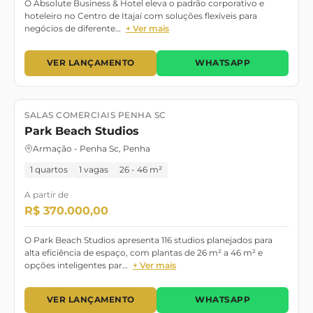
O Absolute Business & Hotel eleva o padrão corporativo e
hoteleiro no Centro de Itajaí com soluções flexíveis para
negócios de diferente…
+ Ver mais
VER LANÇAMENTO
WHATSAPP
SALAS COMERCIAIS PENHA SC
Lançamento
Park Beach Studios
Armação - Penha Sc, Penha
1 quartos
1 vagas
26 - 46 m²
A partir de
R$ 370.000,00
O Park Beach Studios apresenta 116 studios planejados para
alta eficiência de espaço, com plantas de 26 m² a 46 m² e
opções inteligentes par…
+ Ver mais
VER LANÇAMENTO
WHATSAPP