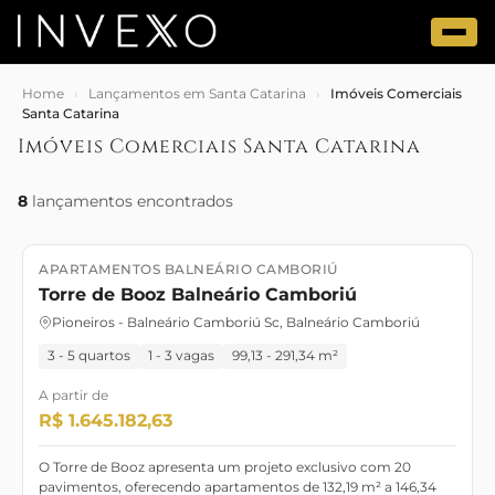
Home
›
Lançamentos em Santa Catarina
›
Imóveis Comerciais
Santa Catarina
Imóveis Comerciais Santa Catarina
8
lançamentos encontrados
APARTAMENTOS BALNEÁRIO CAMBORIÚ
Lançamento
Setembro/2025
Torre de Booz Balneário Camboriú
Pioneiros - Balneário Camboriú Sc, Balneário Camboriú
3 - 5 quartos
1 - 3 vagas
99,13 - 291,34 m²
A partir de
R$ 1.645.182,63
O Torre de Booz apresenta um projeto exclusivo com 20
pavimentos, oferecendo apartamentos de 132,19 m² a 146,34