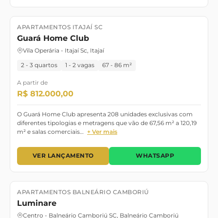
APARTAMENTOS ITAJAÍ SC
Lançamento
Dezembro/2029
Guará Home Club
Vila Operária - Itajaí Sc, Itajaí
2 - 3 quartos
1 - 2 vagas
67 - 86 m²
A partir de
R$ 812.000,00
O Guará Home Club apresenta 208 unidades exclusivas com
diferentes tipologias e metragens que vão de 67,56 m² a 120,19
m² e salas comerciais…
+ Ver mais
VER LANÇAMENTO
WHATSAPP
APARTAMENTOS BALNEÁRIO CAMBORIÚ
Lançamento
junho/2028
Luminare
Centro - Balneário Camboriú SC, Balneário Camboriú