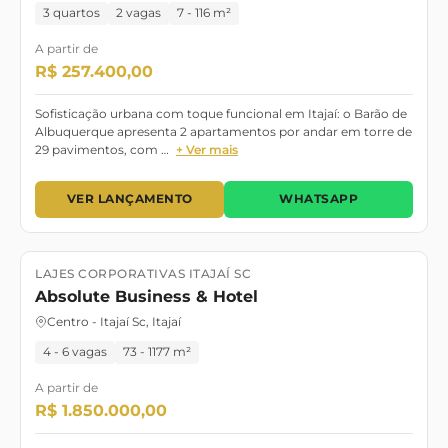
3 quartos
2 vagas
7 - 116 m²
A partir de
R$ 257.400,00
Sofisticação urbana com toque funcional em Itajaí: o Barão de
Albuquerque apresenta 2 apartamentos por andar em torre de
29 pavimentos, com …
+ Ver mais
VER LANÇAMENTO
WHATSAPP
LAJES CORPORATIVAS ITAJAÍ SC
Lançamento
Pronto
Absolute Business & Hotel
Centro - Itajaí Sc, Itajaí
4 - 6 vagas
73 - 1177 m²
A partir de
R$ 1.850.000,00