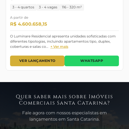
3 - 4 quartos
3 - 4 vagas
116 - 320 m²
A partir de
R$ 4.600.658,15
O Luminare Residencial apresenta unidades sofisticadas com
diferentes tipologias, incluindo apartamentos tipo, duplex,
coberturas e salas co…
+ Ver mais
VER LANÇAMENTO
WHATSAPP
Quer saber mais sobre Imóveis
Comerciais Santa Catarina?
Fale agora com nossos especialistas em
lançamentos em Santa Catarina.