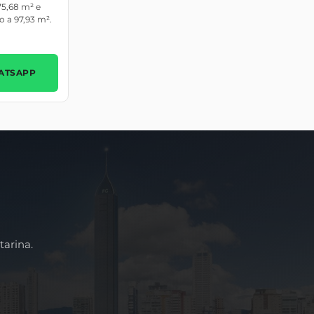
75,68 m² e
o a 97,93 m².
ATSAPP
arina.