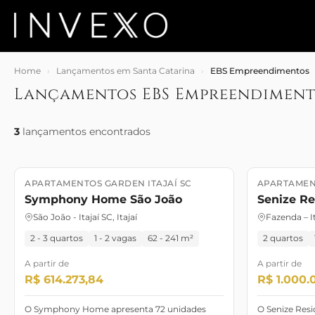
Home
›
Lançamentos em Santa Catarina
›
EBS Empreendimentos
Lançamentos EBS Empreendiment
3
lançamentos encontrados
APARTAMENTOS GARDEN ITAJAÍ SC
APARTAMENT
Lançamento
Maio/2030
Lançament
Symphony Home São João
Senize R
São João - Itajaí SC, Itajaí
Fazenda – Ita
2 - 3 quartos
1 - 2 vagas
62 - 241 m²
2 quartos
A partir de
A partir de
R$ 614.273,84
R$ 1.000.
O Symphony Home apresenta 72 unidades
O Senize Res