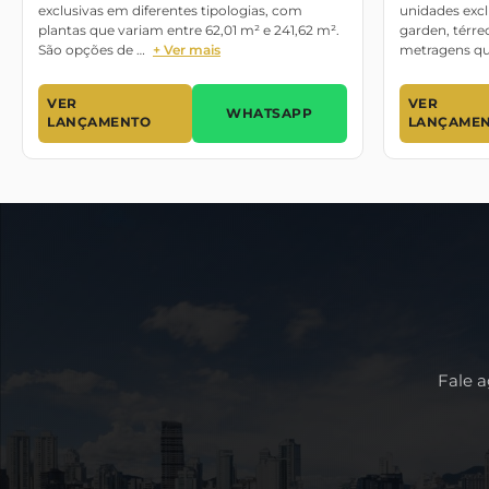
exclusivas em diferentes tipologias, com
unidades excl
plantas que variam entre 62,01 m² e 241,62 m².
garden, térre
São opções de …
+ Ver mais
metragens qu
VER
VER
WHATSAPP
LANÇAMENTO
LANÇAME
Fale 