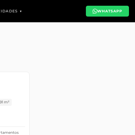
CIDADES
WHATSAPP
,91 m²
artamentos