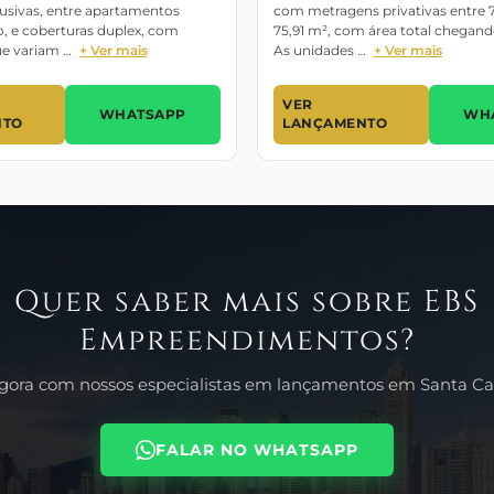
usivas, entre apartamentos
com metragens privativas entre 
o, e coberturas duplex, com
75,91 m², com área total chegand
e variam …
+ Ver mais
As unidades …
+ Ver mais
VER
WHATSAPP
WH
NTO
LANÇAMENTO
Quer saber mais sobre EBS
Empreendimentos?
agora com nossos especialistas em lançamentos em Santa Cat
FALAR NO WHATSAPP