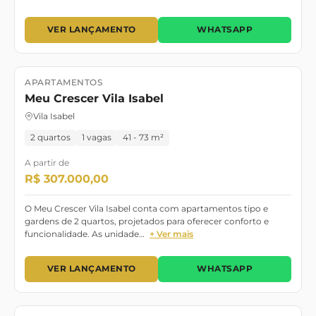
VER LANÇAMENTO
WHATSAPP
APARTAMENTOS
Lançamento
Meu Crescer Vila Isabel
Vila Isabel
2 quartos
1 vagas
41 - 73 m²
A partir de
R$ 307.000,00
O Meu Crescer Vila Isabel conta com apartamentos tipo e
gardens de 2 quartos, projetados para oferecer conforto e
funcionalidade. As unidade…
+ Ver mais
VER LANÇAMENTO
WHATSAPP