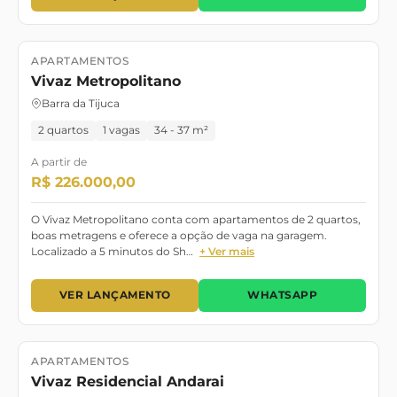
APARTAMENTOS
Lançamento
Vivaz Metropolitano
Barra da Tijuca
2 quartos
1 vagas
34 - 37 m²
A partir de
R$ 226.000,00
O Vivaz Metropolitano conta com apartamentos de 2 quartos,
boas metragens e oferece a opção de vaga na garagem.
Localizado a 5 minutos do Sh…
+ Ver mais
VER LANÇAMENTO
WHATSAPP
APARTAMENTOS
Lançamento
Pronto para morar
Vivaz Residencial Andarai