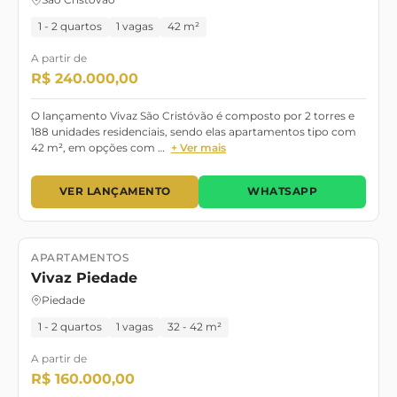
1 - 2 quartos
1 vagas
42 m²
A partir de
R$ 240.000,00
O lançamento Vivaz São Cristóvão é composto por 2 torres e
188 unidades residenciais, sendo elas apartamentos tipo com
42 m², em opções com …
+ Ver mais
VER LANÇAMENTO
WHATSAPP
APARTAMENTOS
Lançamento
Vivaz Piedade
Piedade
1 - 2 quartos
1 vagas
32 - 42 m²
A partir de
R$ 160.000,00