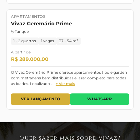
APARTAMENTOS
Lançamento
Vivaz Geremário Prime
Tanque
1 - 2 quartos
1 vagas
37 - 54 m²
A partir de
R$ 289.000,00
O Vivaz Geremário Prime oferece apartamentos tipo e garden
com metragens bem distribuídas e lazer completo para todas
as idades. Localizado …
+ Ver mais
VER LANÇAMENTO
WHATSAPP
Quer saber mais sobre Vivaz?