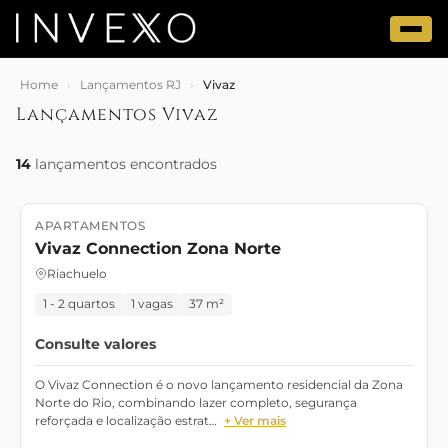
Home
›
Lançamentos RJ
›
Vivaz
Lançamentos Vivaz
14
lançamentos encontrados
APARTAMENTOS
Lançamento
Vivaz Connection Zona Norte
Riachuelo
1 - 2 quartos
1 vagas
37 m²
Consulte valores
O Vivaz Connection é o novo lançamento residencial da Zona
Norte do Rio, combinando lazer completo, segurança
reforçada e localização estrat…
+ Ver mais