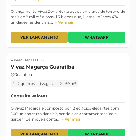
O lançamento Vivaz Zona Norte ocupa uma área de terreno de
mais de 8 mil m² e possui 3 blocos que, juntos, reúnem 474
unidades residenciais.…
+ Ver mais
VER LANÇAMENTO
WHATSAPP
APARTAMENTOS
Lançamento
Vivaz Magarça Guaratiba
Guaratiba
1 - 2 quartos
1 vagas
42 - 69 m²
Consulte valores
O Vivaz Magarça é composto por 13 edifícios elegantes com
500 unidades residenciais, sendo elas apartamentos tipo e
garden. Os imóveis conta…
+ Ver mais
VER LANÇAMENTO
WHATSAPP