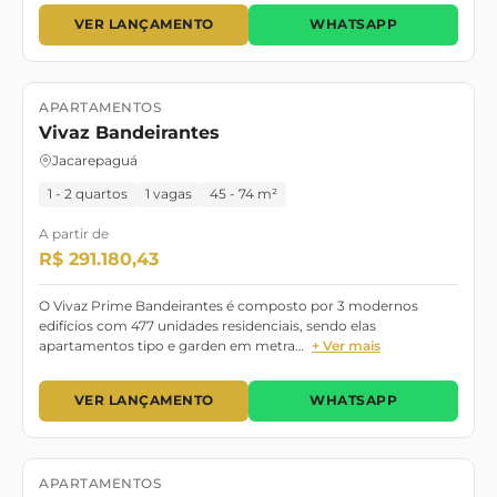
VER LANÇAMENTO
WHATSAPP
APARTAMENTOS
Lançamento
Vivaz Bandeirantes
Jacarepaguá
1 - 2 quartos
1 vagas
45 - 74 m²
A partir de
R$ 291.180,43
O Vivaz Prime Bandeirantes é composto por 3 modernos
edifícios com 477 unidades residenciais, sendo elas
apartamentos tipo e garden em metra…
+ Ver mais
VER LANÇAMENTO
WHATSAPP
APARTAMENTOS
Lançamento