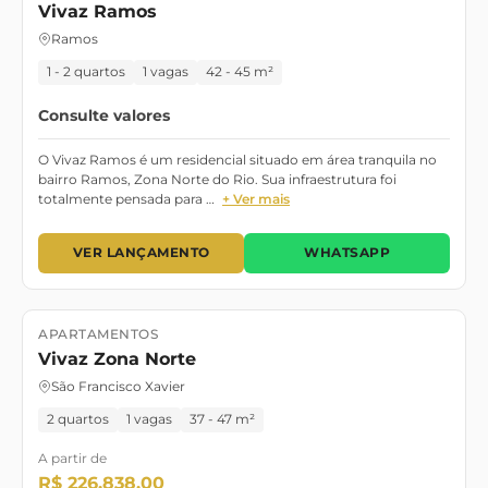
Vivaz Ramos
Ramos
1 - 2 quartos
1 vagas
42 - 45 m²
Consulte valores
O Vivaz Ramos é um residencial situado em área tranquila no
bairro Ramos, Zona Norte do Rio. Sua infraestrutura foi
totalmente pensada para …
+ Ver mais
VER LANÇAMENTO
WHATSAPP
APARTAMENTOS
Lançamento
Vivaz Zona Norte
São Francisco Xavier
2 quartos
1 vagas
37 - 47 m²
A partir de
R$ 226.838,00