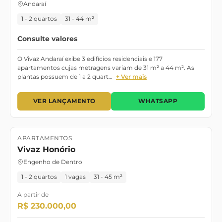
Andaraí
1 - 2 quartos
31 - 44 m²
Consulte valores
O Vivaz Andaraí exibe 3 edifícios residenciais e 177
apartamentos cujas metragens variam de 31 m² a 44 m². As
plantas possuem de 1 a 2 quart…
+ Ver mais
VER LANÇAMENTO
WHATSAPP
APARTAMENTOS
Lançamento
Vivaz Honório
Engenho de Dentro
1 - 2 quartos
1 vagas
31 - 45 m²
A partir de
R$ 230.000,00