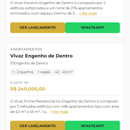
O Vivaz Honório Engenho de Dentro é composto por 2
edifícios sofisticados e um total de 276 apartamentos
otimizados, com espaço interno de 3…
+ Ver mais
VER LANÇAMENTO
WHATSAPP
APARTAMENTOS
Lançamento
Vivaz Engenho de Dentro
Engenho de Dentro
1 - 2 quartos
1 vagas
42 - 45 m²
A partir de
R$ 240.000,00
O Vivaz Prime Residencial no Engenho de Dentro é composto
por 3 refinados edifícios com 498 apartamentos tipo com área
de 42 m² a 45 m², 1 a…
+ Ver mais
VER LANÇAMENTO
WHATSAPP