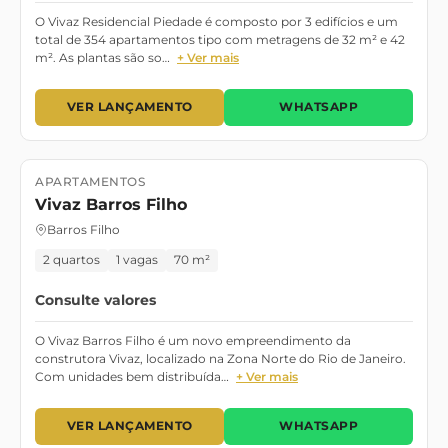
O Vivaz Residencial Piedade é composto por 3 edifícios e um
total de 354 apartamentos tipo com metragens de 32 m² e 42
m². As plantas são so…
+ Ver mais
VER LANÇAMENTO
WHATSAPP
APARTAMENTOS
Lançamento
Vivaz Barros Filho
Barros Filho
2 quartos
1 vagas
70 m²
Consulte valores
O Vivaz Barros Filho é um novo empreendimento da
construtora Vivaz, localizado na Zona Norte do Rio de Janeiro.
Com unidades bem distribuída…
+ Ver mais
VER LANÇAMENTO
WHATSAPP