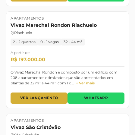
APARTAMENTOS
Lançamento
Vivaz Marechal Rondon Riachuelo
Riachuelo
2 - 2 quartos
0 - 1 vagas
32 - 44 m²
A partir de
R$ 197.000,00
O Vivaz Marechal Rondon é composto por um edifício com
208 apartamentos otimizados que são apresentados em
plantas de 32 m² a 44 m², com 1 o…
+ Ver mais
VER LANÇAMENTO
WHATSAPP
APARTAMENTOS
Lançamento
Vivaz São Cristóvão
São Cristóvão