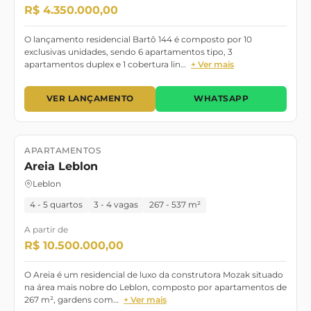
R$ 4.350.000,00
O lançamento residencial Bartô 144 é composto por 10
exclusivas unidades, sendo 6 apartamentos tipo, 3
apartamentos duplex e 1 cobertura lin…
+ Ver mais
VER LANÇAMENTO
WHATSAPP
APARTAMENTOS
Lançamento
Março/2025
Areia Leblon
Leblon
4 - 5 quartos
3 - 4 vagas
267 - 537 m²
A partir de
R$ 10.500.000,00
O Areia é um residencial de luxo da construtora Mozak situado
na área mais nobre do Leblon, composto por apartamentos de
267 m², gardens com…
+ Ver mais