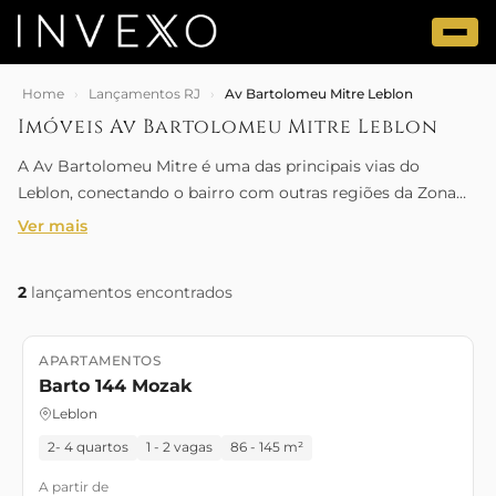
Home
›
Lançamentos RJ
›
Av Bartolomeu Mitre Leblon
Imóveis Av Bartolomeu Mitre Leblon
A Av Bartolomeu Mitre é uma das principais vias do
Leblon, conectando o bairro com outras regiões da Zona
Sul. Oferece acesso facilitado, infraestrutura completa e
Ver mais
proximidade com a praia.
2
lançamentos encontrados
APARTAMENTOS
Lançamento
Pronto para morar
Barto 144 Mozak
Leblon
2- 4 quartos
1 - 2 vagas
86 - 145 m²
A partir de