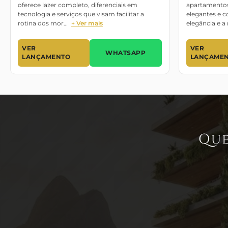
oferece lazer completo, diferenciais em
apartamentos 
tecnologia e serviços que visam facilitar a
elegantes e 
rotina dos mor…
+ Ver mais
elegância e 
VER
VER
WHATSAPP
LANÇAMENTO
LANÇAME
Que