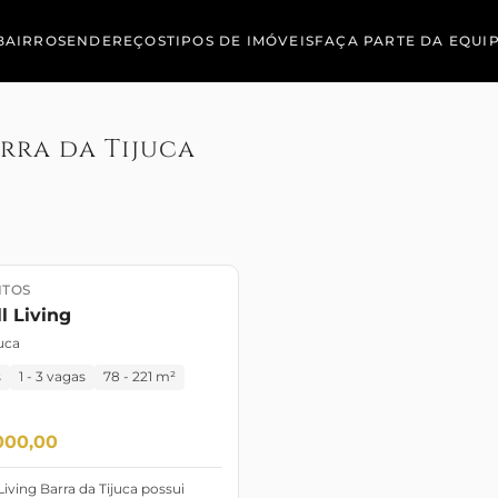
BAIRROS
ENDEREÇOS
TIPOS DE IMÓVEIS
FAÇA PARTE DA EQUI
rra da Tijuca
TOS
o
Pronto para morar
l Living
uca
s
1 - 3 vagas
78 - 221 m²
000,00
Living Barra da Tijuca possui