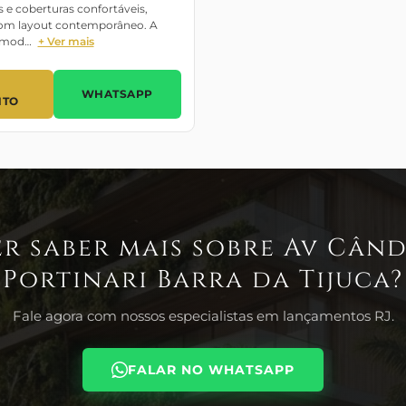
e coberturas confortáveis,
com layout contemporâneo. A
a mod…
+ Ver mais
WHATSAPP
NTO
r saber mais sobre Av Cân
Portinari Barra da Tijuca?
Fale agora com nossos especialistas em lançamentos RJ.
FALAR NO WHATSAPP