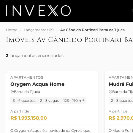
Home
›
Lançamentos RJ
›
Av Cândido Portinari Barra da Tijuca
Imóveis Av Cândido Portinari Ba
2
lançamentos encontrados
APARTAMENTOS
APARTAMEN
Lançamento
Novembro/25
Lançament
Orygem Acqua Home
Mudrá Ful
Barra da Tijuca
Barra da Tij
3 - 4 quartos
2 - 3 vagas
123 - 190 m²
2 - 3 quarto
A partir de
A partir de
R$ 1.993.158,00
R$ 2.970.
O Orygem Acqua é a novidade da Cyrela que
O Mudrá Full 