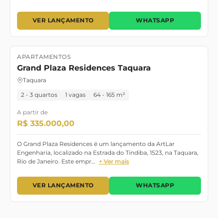
VER LANÇAMENTO
WHATSAPP
APARTAMENTOS
Lançamento
Grand Plaza Residences Taquara
Taquara
2 - 3 quartos
1 vagas
64 - 165 m²
A partir de
R$ 335.000,00
O Grand Plaza Residences é um lançamento da ArtLar
Engenharia, localizado na Estrada do Tindiba, 1523, na Taquara,
Rio de Janeiro. Este empr…
+ Ver mais
VER LANÇAMENTO
WHATSAPP