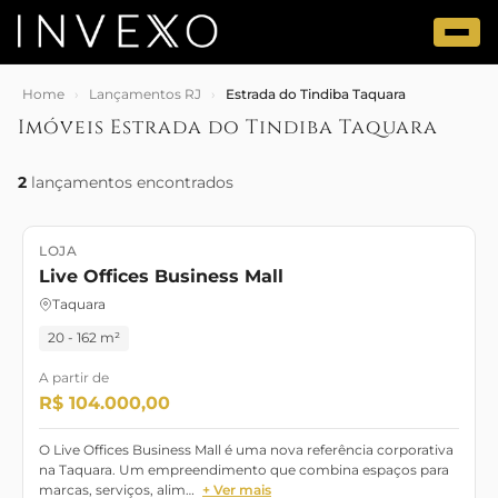
Home
›
Lançamentos RJ
›
Estrada do Tindiba Taquara
Imóveis Estrada do Tindiba Taquara
2
lançamentos encontrados
LOJA
Lançamento
Live Offices Business Mall
Taquara
20 - 162 m²
A partir de
R$ 104.000,00
O Live Offices Business Mall é uma nova referência corporativa
na Taquara. Um empreendimento que combina espaços para
marcas, serviços, alim…
+ Ver mais