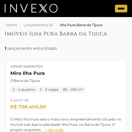
Home
›
Lançamentos RJ
›
Ilha Pura Barra da Tijuca
Imóveis Ilha Pura Barra da Tijuca
1
lançamento encontrado
APARTAMENTOS
Lançamento
Pronto para Morar
Miro Ilha Pura
Barra da Tijuca
2 - 4 quartos
2 - 3 vagas
85 - 250 m²
A partir de
R$ 708.400,00
O Miró Ilha Pura será o mais novo empreendimento situado no
incrível sub-bairro planejado Ilha Pura, na Barra da Tijuca. O
projeto arquitetô…
+ Ver mais