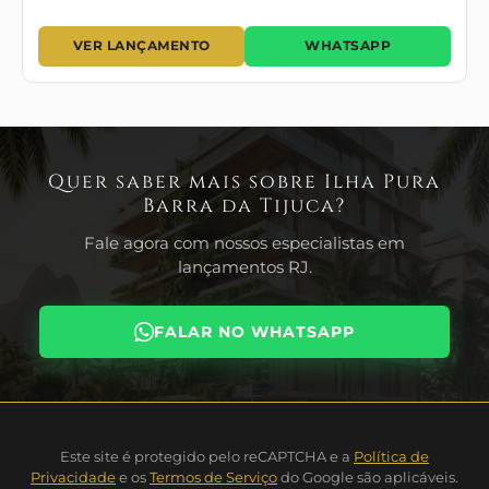
VER LANÇAMENTO
WHATSAPP
Quer saber mais sobre Ilha Pura
Barra da Tijuca?
Fale agora com nossos especialistas em
lançamentos RJ.
FALAR NO WHATSAPP
Este site é protegido pelo reCAPTCHA e a
Política de
Privacidade
e os
Termos de Serviço
do Google são aplicáveis.