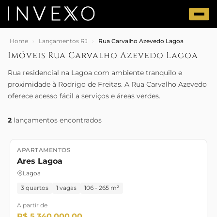
Home
›
Lançamentos RJ
›
Rua Carvalho Azevedo Lagoa
Imóveis Rua Carvalho Azevedo Lagoa
Rua residencial na Lagoa com ambiente tranquilo e
proximidade à Rodrigo de Freitas. A Rua Carvalho Azevedo
oferece acesso fácil a serviços e áreas verdes.
2
lançamentos encontrados
APARTAMENTOS
Lançamento
Pronto para morar
Ares Lagoa
Lagoa
3 quartos
1 vagas
106 - 265 m²
A partir de
R$ 5.340.000,00