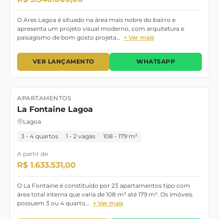
O Ares Lagoa é situado na área mais nobre do bairro e
apresenta um projeto visual moderno, com arquitetura e
paisagismo de bom gosto projeta…
+ Ver mais
VER LANÇAMENTO
WHATSAPP
APARTAMENTOS
Lançamento
Pronto para morar
La Fontaine Lagoa
Lagoa
3 - 4 quartos
1 - 2 vagas
108 - 179 m²
A partir de
R$ 1.633.531,00
O La Fontaine é constituído por 23 apartamentos tipo com
área total interna que varia de 108 m² até 179 m². Os imóveis
possuem 3 ou 4 quarto…
+ Ver mais