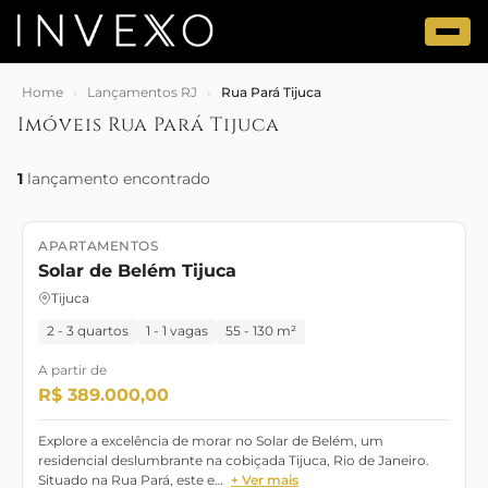
Home
›
Lançamentos RJ
›
Rua Pará Tijuca
Imóveis Rua Pará Tijuca
1
lançamento encontrado
APARTAMENTOS
Lançamento
Solar de Belém Tijuca
Tijuca
2 - 3 quartos
1 - 1 vagas
55 - 130 m²
A partir de
R$ 389.000,00
Explore a excelência de morar no Solar de Belém, um
residencial deslumbrante na cobiçada Tijuca, Rio de Janeiro.
Situado na Rua Pará, este e…
+ Ver mais