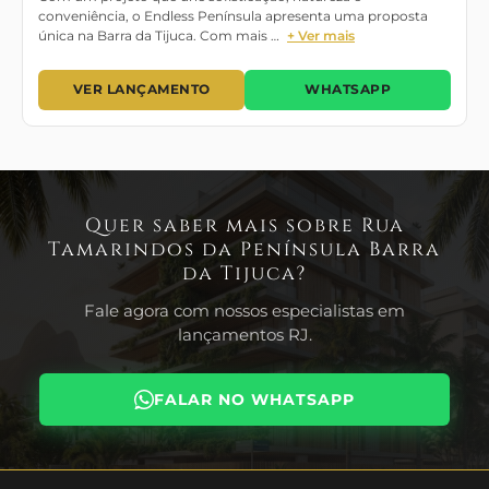
conveniência, o Endless Península apresenta uma proposta
única na Barra da Tijuca. Com mais …
+ Ver mais
VER LANÇAMENTO
WHATSAPP
Quer saber mais sobre Rua
Tamarindos da Península Barra
da Tijuca?
Fale agora com nossos especialistas em
lançamentos RJ.
FALAR NO WHATSAPP