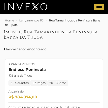
Home
›
Lançamentos RJ
›
Rua Tamarindos da Península Barra
da Tijuca
Imóveis Rua Tamarindos da Península
Barra da Tijuca
1
lançamento encontrado
APARTAMENTOS
Lançamento
Endless Península
Barra da Tijuca
2 - 4 quartos
1-3 vagas
70 - 282 m²
A partir de
R$ 784.974,00
Com um projeto que une sofisticação, natureza e