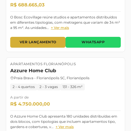
R$ 688.665,03
O Bosc Ecovillage reúne studios e apartamentos distribuídos
em diferentes tipologias, com metragens que variam de 34 m²
a 95 m². As unidades…
+ Ver mais
VER LANÇAMENTO
WHATSAPP
APARTAMENTOS FLORIANÓPOLIS
Lançamento
Azzure Home Club
Praia Brava - Florianópolis SC, Florianópolis
2 - 4 quartos
2 - 3 vagas
131 - 326 m²
A partir de
R$ 4.750.000,00
O Azzure Home Club apresenta 180 unidades distribuídas em
dois blocos, com tipologias que incluem apartamentos tipo,
gardens e coberturas, v…
+ Ver mais