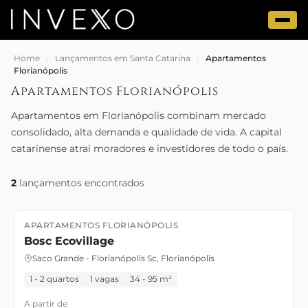
Home
›
Lançamentos em Santa Catarina
›
Apartamentos
Florianópolis
Apartamentos Florianópolis
Apartamentos em Florianópolis combinam mercado
consolidado, alta demanda e qualidade de vida. A capital
catarinense atrai moradores e investidores de todo o país.
2
lançamentos encontrados
APARTAMENTOS FLORIANÓPOLIS
Lançamento
Lançamento
Bosc Ecovillage
Saco Grande - Florianópolis Sc, Florianópolis
1 - 2 quartos
1 vagas
34 - 95 m²
A partir de