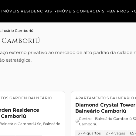
IMÓVEIS RESIDENCIAIS
IMÓVEIS COMERCIAIS
BAIRROS
alneário Camboriú
o Camboriú
 externo privativo ao mercado de alto padrão da cidade m
ão estratégica.
TOS GARDEN BALNEÁRIO
APARTAMENTOS BALNEÁRIO
o
JUNHO/30
Lançamento
FEVEREIRO/26
Diamond Crystal Tower
arden Residence
Balneário Camboriú
o Camboriú
Centro - Balneário Camboriú SC
 Balneário Camboriú Sc, Balneário
Camboriú
3 - 4 quartos
2 - 4 vagas
65 