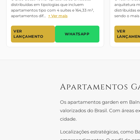
distribuídas em tipologias que incluem
arquitetura 
apartamentos tipo com 4 suítes e 164,33 m²,
distribuídas 
apartamentos dif…
+ Ver mais
sendo o mais 
VER
VER
WHATSAPP
LANÇAMENTO
LANÇAME
Apartamentos Ga
Os apartamentos garden em Balne
valorizados do Brasil. Com áreas e
cidade.
Localizações estratégicas, como B