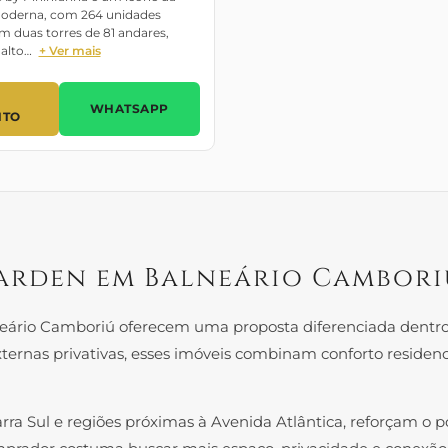
moderna, com 264 unidades
em duas torres de 81 andares,
alto…
+ Ver mais
WHATSAPP
NTO
rden em Balneário Camboriú
ário Camboriú oferecem uma proposta diferenciada dentr
xternas privativas, esses imóveis combinam conforto residenci
arra Sul e regiões próximas à Avenida Atlântica, reforçam o