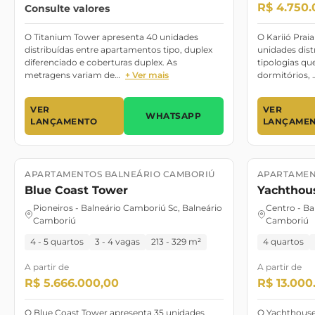
R$ 4.750.
Consulte valores
O Titanium Tower apresenta 40 unidades
O Kariió Prai
distribuídas entre apartamentos tipo, duplex
unidades dist
diferenciado e coberturas duplex. As
tipologias qu
metragens variam de…
+ Ver mais
dormitórios, 
VER
VER
WHATSAPP
LANÇAMENTO
LANÇAME
APARTAMENTOS BALNEÁRIO CAMBORIÚ
APARTAMEN
Lançamento
Lançamento
Lançament
Blue Coast Tower
Yachthous
Pioneiros - Balneário Camboriú Sc, Balneário
Centro - Ba
Camboriú
Camboriú
4 - 5 quartos
3 - 4 vagas
213 - 329 m²
4 quartos
A partir de
A partir de
R$ 5.666.000,00
R$ 13.000
O Blue Coast Tower apresenta 35 unidades
O Yachthouse 