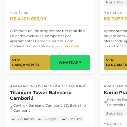
6 quartos
A partir de
A partir de
R$ 4.100.663,09
R$ 7.657.
O Terrazas do Porto apresenta um total de 2
Apresentamos
unidades exclusivas, compostas por
projeto com 2
apartamentos Garden e Terraza. Com
oferecendo a
metragens que variam de 16…
+ Ver mais
359,30 m² a 3
VER
VER
WHATSAPP
LANÇAMENTO
LANÇAME
APARTAMENTOS BALNEÁRIO CAMBORIÚ
APARTAMEN
Lançamento
Lançament
Titanium Tower Balneário
Kariió Pra
Camboriú
Praia do Es
Balneário 
Centro - Balneário Camboriú SC, Balneário
Camboriú
3 quartos
4 - 7 quartos
4 - 5 vagas
343 - 795 m²
A partir de