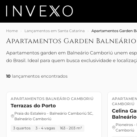
Home
›
Lançamentos em Santa Catarina
›
Apartamentos Garden B
Apartamentos Garden Balneári
Apartamentos garden em Balneário Camboriú unem espaço
do Brasil. Ideal para quem busca exclusividade e localizaç
10
lançamentos encontrados
APARTAMENTOS BALNEÁRIO CAMBORIÚ
APARTAMEN
Lançamento
Novembro/2025
Lançament
CAMBORIÚ
Terrazas do Porto
Celina G
Praia do Estaleiro - Balneário Camboriú SC,
Balneári
Balneário Camboriú
Pioneiros -
3 quartos
3 - 4 vagas
163 - 203 m²
Camboriú