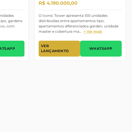
R$ 4.190.000,00
unidades
O Iconic Tower apresenta 100 unidades
tipo, gardens
distribuídas entre apartamentos tipo,
ivo, com
apartamentos diferenciados garden, unidade
master e cobertura ma…
+ Ver mais
VER
ATSAPP
WHATSAPP
LANÇAMENTO