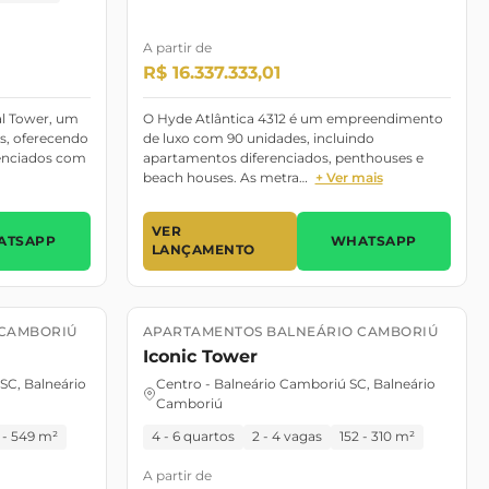
A partir de
R$ 16.337.333,01
l Tower, um
O Hyde Atlântica 4312 é um empreendimento
, oferecendo
de luxo com 90 unidades, incluindo
renciados com
apartamentos diferenciados, penthouses e
beach houses. As metra…
+ Ver mais
VER
ATSAPP
WHATSAPP
LANÇAMENTO
 CAMBORIÚ
APARTAMENTOS BALNEÁRIO CAMBORIÚ
Lançamento
Lançamento
Iconic Tower
 SC, Balneário
Centro - Balneário Camboriú SC, Balneário
Camboriú
 - 549 m²
4 - 6 quartos
2 - 4 vagas
152 - 310 m²
A partir de