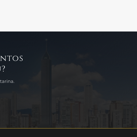
entos
?
arina.