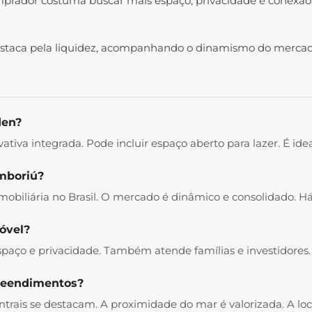
prador costuma buscar mais espaço, privacidade e conexão
staca pela liquidez, acompanhando o dinamismo do mercado 
den?
tiva integrada. Pode incluir espaço aberto para lazer. É id
amboriú?
imobiliária no Brasil. O mercado é dinâmico e consolidado. Há 
óvel?
ço e privacidade. Também atende famílias e investidores. 
reendimentos?
ntrais se destacam. A proximidade do mar é valorizada. A lo