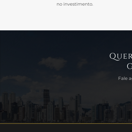
no investimento.
Quer
Fale 