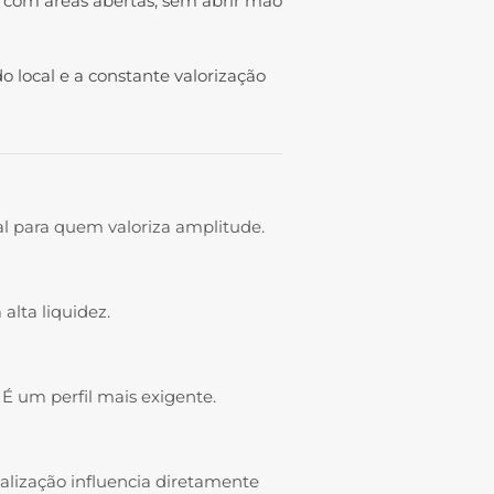
 com áreas abertas, sem abrir mão
local e a constante valorização
eal para quem valoriza amplitude.
alta liquidez.
É um perfil mais exigente.
calização influencia diretamente