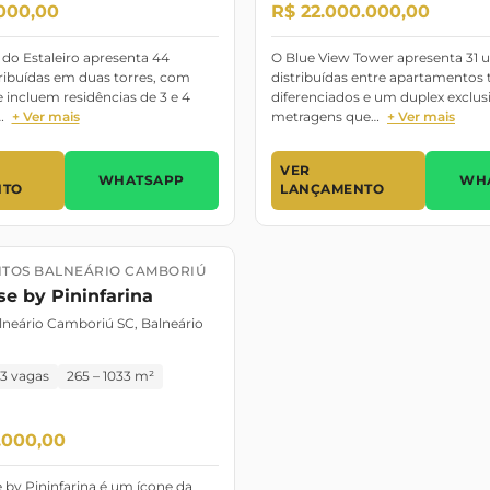
000,00
R$ 22.000.000,00
a do Estaleiro apresenta 44
O Blue View Tower apresenta 31 
ribuídas em duas torres, com
distribuídas entre apartamentos 
e incluem residências de 3 e 4
diferenciados e um duplex exclus
…
+ Ver mais
metragens que…
+ Ver mais
VER
WHATSAPP
WH
NTO
LANÇAMENTO
TOS BALNEÁRIO CAMBORIÚ
o
Pronto
e by Pininfarina
lneário Camboriú SC, Balneário
3 vagas
265 – 1033 m²
.000,00
by Pininfarina é um ícone da