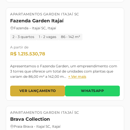
APARTAMENTOS GARDEN ITAJAÍ SC
Lançamento
Novembro/29
Fazenda Garden Itajaí
Fazenda – Itajaí SC, Itajaí
2 - 3 quartos
1 - 2 vagas
86 - 142 m²
A partir de
R$ 1.215.530,78
Apresentamos o Fazenda Garden, um empreendimento com
3 torres que oferece um total de unidades com plantas que
variam de 86,00 m² a 142,00 m…
+ Ver mais
VER LANÇAMENTO
WHATSAPP
APARTAMENTOS GARDEN ITAJAÍ SC
Lançamento
ABRIL/28
Brava Collection
Praia Brava - Itajaí SC, Itajaí