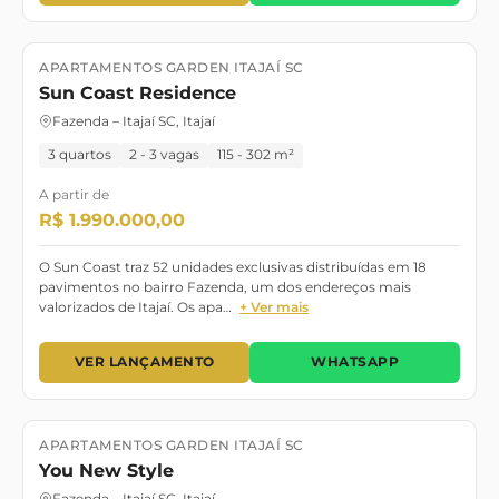
APARTAMENTOS GARDEN ITAJAÍ SC
Lançamento
Pronto para morar
Sun Coast Residence
Fazenda – Itajaí SC, Itajaí
3 quartos
2 - 3 vagas
115 - 302 m²
A partir de
R$ 1.990.000,00
O Sun Coast traz 52 unidades exclusivas distribuídas em 18
pavimentos no bairro Fazenda, um dos endereços mais
valorizados de Itajaí. Os apa…
+ Ver mais
VER LANÇAMENTO
WHATSAPP
APARTAMENTOS GARDEN ITAJAÍ SC
Lançamento
Pronto para morar
You New Style
Fazenda – Itajaí SC, Itajaí