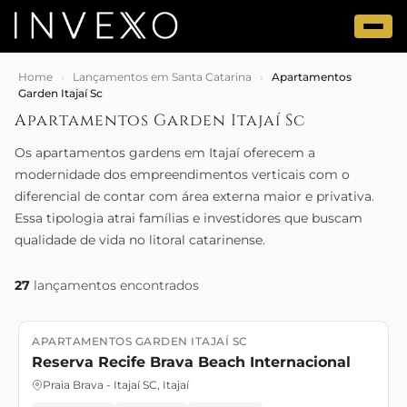
Home
›
Lançamentos em Santa Catarina
›
Apartamentos
Garden Itajaí Sc
Apartamentos Garden Itajaí Sc
Os apartamentos gardens em Itajaí oferecem a
modernidade dos empreendimentos verticais com o
diferencial de contar com área externa maior e privativa.
Essa tipologia atrai famílias e investidores que buscam
qualidade de vida no litoral catarinense.
27
lançamentos encontrados
APARTAMENTOS GARDEN ITAJAÍ SC
Lançamento
Novembro/2027
Reserva Recife Brava Beach Internacional
Praia Brava - Itajaí SC, Itajaí