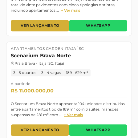
total de vinte pavimentos com cinco tipologias distintas,
incluindo apartamentos …
+ Ver mais
VER LANÇAMENTO
WHATSAPP
APARTAMENTOS GARDEN ITAJAÍ SC
Lançamento
Scenarium Brava Norte
Praia Brava - Itajaí SC, Itajaí
3 - 5 quartos
3 - 4 vagas
189 - 629 m²
A partir de
R$ 11.000.000,00
O Scenarium Brava Norte apresenta 104 unidades distribuídas
entre apartamentos tipo de 189 m² com 3 suítes, mansões
suspensas de 281 m² com …
+ Ver mais
VER LANÇAMENTO
WHATSAPP