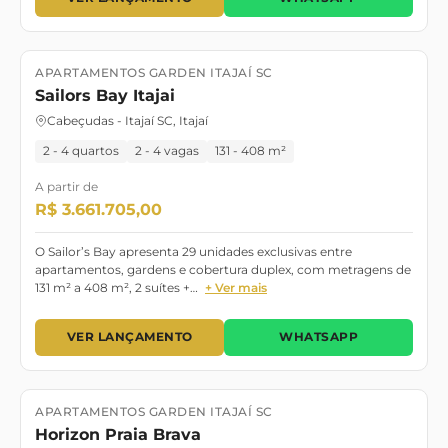
APARTAMENTOS GARDEN ITAJAÍ SC
Lançamento
Dezembro/2025
Sailors Bay Itajai
Cabeçudas - Itajaí SC, Itajaí
2 - 4 quartos
2 - 4 vagas
131 - 408 m²
A partir de
R$ 3.661.705,00
O Sailor’s Bay apresenta 29 unidades exclusivas entre
apartamentos, gardens e cobertura duplex, com metragens de
131 m² a 408 m², 2 suítes +…
+ Ver mais
VER LANÇAMENTO
WHATSAPP
APARTAMENTOS GARDEN ITAJAÍ SC
Lançamento
Novembro/2025
Horizon Praia Brava