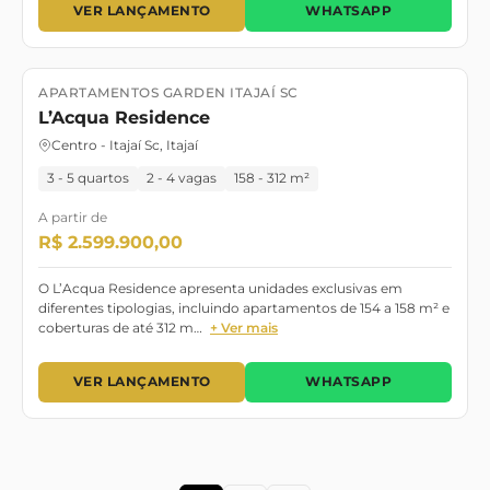
VER LANÇAMENTO
WHATSAPP
APARTAMENTOS GARDEN ITAJAÍ SC
Lançamento
Pronto
L’Acqua Residence
Centro - Itajaí Sc, Itajaí
3 - 5 quartos
2 - 4 vagas
158 - 312 m²
A partir de
R$ 2.599.900,00
O L’Acqua Residence apresenta unidades exclusivas em
diferentes tipologias, incluindo apartamentos de 154 a 158 m² e
coberturas de até 312 m…
+ Ver mais
VER LANÇAMENTO
WHATSAPP