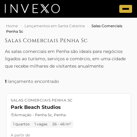
Home
›
Lançamentos em Santa Catarina
›
Salas Comerciais
Penha Sc
Salas Comerciais Penha Sc
As salas comerciais em Penha são ideais para negócios
ligados ao turismo, serviços e comércio, em uma cidade
que recebe milhares de visitantes anualmente.
1
lançamento encontrado
SALAS COMERCIAIS PENHA SC
Lançamento
Park Beach Studios
Armação - Penha Sc, Penha
1 quartos
1 vagas
26 - 46 m²
A partir de