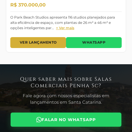
R$ 370.000,00
O Park Beach Studios apresenta 116 studios planejados para
alta eficiência de espaço, com plantas de 26 m² a 46 m² e
opções inteligentes par…
+ Ver mais
VER LANÇAMENTO
WHATSAPP
Quer saber mais sobre Salas
Comerciais Penha Sc?
Fale agora com nossos especialistas em
lançamentos em Santa Catarina.
FALAR NO WHATSAPP