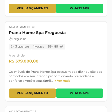
VER LANÇAMENTO
WHATSAPP
APARTAMENTOS
Lançamento
Prana Home Spa Freguesia
Freguesia
2 - 3 quartos
1 vagas
56 - 89 m²
A partir de
R$ 379.000,00
Os imóveis do Prana Home Spa possuem boa distribuição dos
cômodos em seu interior, proporcionando privacidade e
conforto a você e seus famil…
+ Ver mais
VER LANÇAMENTO
WHATSAPP
APARTAMENTOS