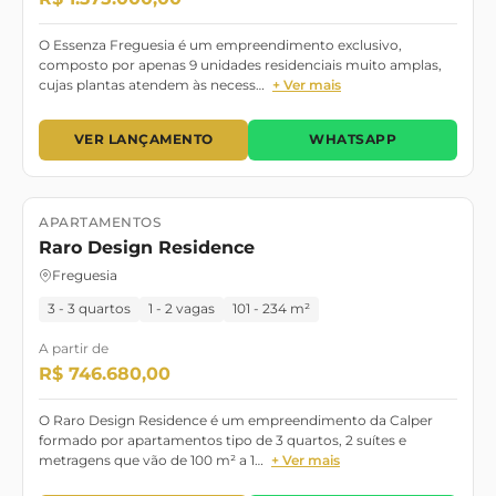
O Essenza Freguesia é um empreendimento exclusivo,
composto por apenas 9 unidades residenciais muito amplas,
cujas plantas atendem às necess…
+ Ver mais
VER LANÇAMENTO
WHATSAPP
APARTAMENTOS
Lançamento
Pronto para morar
Raro Design Residence
Freguesia
3 - 3 quartos
1 - 2 vagas
101 - 234 m²
A partir de
R$ 746.680,00
O Raro Design Residence é um empreendimento da Calper
formado por apartamentos tipo de 3 quartos, 2 suítes e
metragens que vão de 100 m² a 1…
+ Ver mais