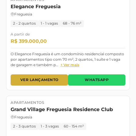
Lançamento
Pronto para Morar
Elegance Freguesia
Freguesia
2 - 2 quartos
1 - 1 vagas
68 - 76 m²
A partir de
R$ 399.000,00
O Elegance Freguesia é um condomínio residencial composto
por apartamentos tipo com 70 m², 2 quartos, 1 suíte e 1 vaga
de garagem e também p…
+ Ver mais
VER LANÇAMENTO
WHATSAPP
APARTAMENTOS
Lançamento
Pronto para morar
Grand Village Freguesia Residence Club
Freguesia
2 - 3 quartos
1 - 3 vagas
60 - 154 m²