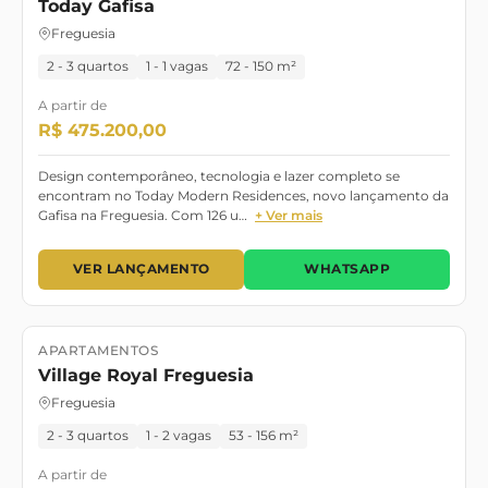
Today Gafisa
Freguesia
2 - 3 quartos
1 - 1 vagas
72 - 150 m²
A partir de
R$ 475.200,00
Design contemporâneo, tecnologia e lazer completo se
encontram no Today Modern Residences, novo lançamento da
Gafisa na Freguesia. Com 126 u…
+ Ver mais
VER LANÇAMENTO
WHATSAPP
APARTAMENTOS
Lançamento
Pronto para morar
Village Royal Freguesia
Freguesia
2 - 3 quartos
1 - 2 vagas
53 - 156 m²
A partir de