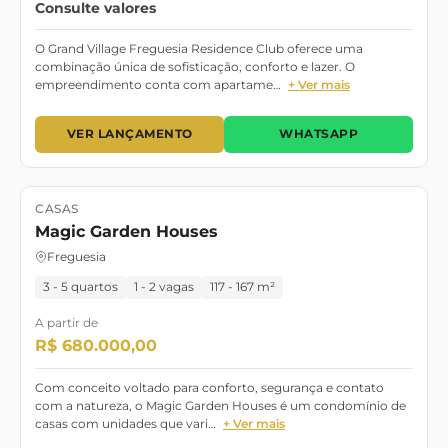
Consulte valores
O Grand Village Freguesia Residence Club oferece uma
combinação única de sofisticação, conforto e lazer. O
empreendimento conta com apartame…
+ Ver mais
VER LANÇAMENTO
WHATSAPP
CASAS
Lançamento
Magic Garden Houses
Freguesia
3 - 5 quartos
1 - 2 vagas
117 - 167 m²
A partir de
R$ 680.000,00
Com conceito voltado para conforto, segurança e contato
com a natureza, o Magic Garden Houses é um condomínio de
casas com unidades que vari…
+ Ver mais