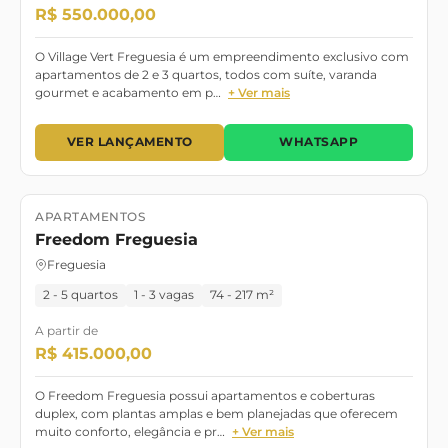
R$ 550.000,00
O Village Vert Freguesia é um empreendimento exclusivo com
apartamentos de 2 e 3 quartos, todos com suíte, varanda
gourmet e acabamento em p…
+ Ver mais
VER LANÇAMENTO
WHATSAPP
APARTAMENTOS
Lançamento
Pronto para Morar
Freedom Freguesia
Freguesia
2 - 5 quartos
1 - 3 vagas
74 - 217 m²
A partir de
R$ 415.000,00
O Freedom Freguesia possui apartamentos e coberturas
duplex, com plantas amplas e bem planejadas que oferecem
muito conforto, elegância e pr…
+ Ver mais