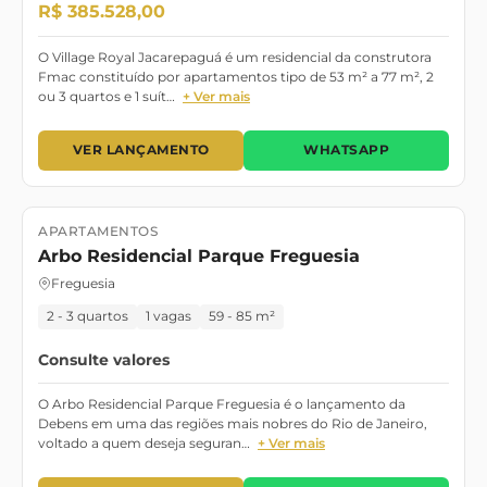
R$ 385.528,00
O Village Royal Jacarepaguá é um residencial da construtora
Fmac constituído por apartamentos tipo de 53 m² a 77 m², 2
ou 3 quartos e 1 suít…
+ Ver mais
VER LANÇAMENTO
WHATSAPP
APARTAMENTOS
Lançamento
Pronto para morar
Arbo Residencial Parque Freguesia
Freguesia
2 - 3 quartos
1 vagas
59 - 85 m²
Consulte valores
O Arbo Residencial Parque Freguesia é o lançamento da
Debens em uma das regiões mais nobres do Rio de Janeiro,
voltado a quem deseja seguran…
+ Ver mais