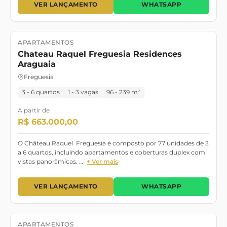
VER LANÇAMENTO
WHATSAPP
APARTAMENTOS
Lançamento
Pronto para morar
Chateau Raquel Freguesia Residences
Araguaia
Freguesia
3 - 6 quartos
1 - 3 vagas
96 - 239 m²
A partir de
R$ 663.000,00
O Château Raquel Freguesia é composto por 77 unidades de 3
a 6 quartos, incluindo apartamentos e coberturas duplex com
vistas panorâmicas. …
+ Ver mais
VER LANÇAMENTO
WHATSAPP
APARTAMENTOS
Lançamento