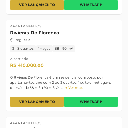
VER LANÇAMENTO
WHATSAPP
APARTAMENTOS
Lançamento
Rivieras De Florenca
Freguesia
2 - 3 quartos
1 vagas
58 - 90 m²
A partir de
R$ 410.000,00
O Rivieras De Florenca é um residencial composto por
apartamentos tipo com 2 ou 3 quartos, 1 suíte e metragens
que vão de 58 m² a 90 m². Os …
+ Ver mais
VER LANÇAMENTO
WHATSAPP
APARTAMENTOS
Lançamento
Pronto para morar