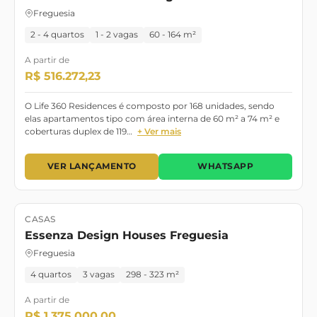
Freguesia
2 - 4 quartos
1 - 2 vagas
60 - 164 m²
A partir de
R$ 516.272,23
O Life 360 Residences é composto por 168 unidades, sendo
elas apartamentos tipo com área interna de 60 m² a 74 m² e
coberturas duplex de 119…
+ Ver mais
VER LANÇAMENTO
WHATSAPP
CASAS
Lançamento
Essenza Design Houses Freguesia
Freguesia
4 quartos
3 vagas
298 - 323 m²
A partir de
R$ 1.375.000,00