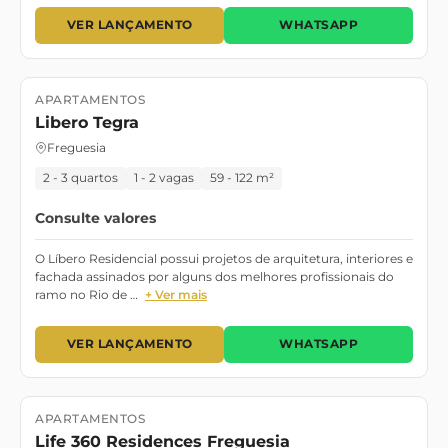
VER LANÇAMENTO
WHATSAPP
APARTAMENTOS
Lançamento
Pronto para Morar
Libero Tegra
Freguesia
2 - 3 quartos
1 - 2 vagas
59 - 122 m²
Consulte valores
O Líbero Residencial possui projetos de arquitetura, interiores e
fachada assinados por alguns dos melhores profissionais do
ramo no Rio de …
+ Ver mais
VER LANÇAMENTO
WHATSAPP
APARTAMENTOS
Lançamento
Pronto para Morar
Life 360 Residences Freguesia