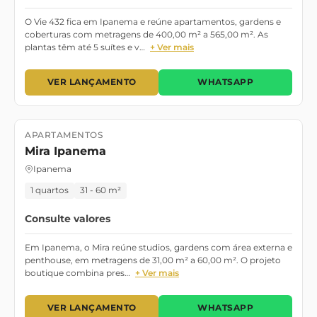
O Vie 432 fica em Ipanema e reúne apartamentos, gardens e
coberturas com metragens de 400,00 m² a 565,00 m². As
plantas têm até 5 suítes e v…
+ Ver mais
VER LANÇAMENTO
WHATSAPP
APARTAMENTOS
Lançamento
Mira Ipanema
Ipanema
1 quartos
31 - 60 m²
Consulte valores
Em Ipanema, o Mira reúne studios, gardens com área externa e
penthouse, em metragens de 31,00 m² a 60,00 m². O projeto
boutique combina pres…
+ Ver mais
VER LANÇAMENTO
WHATSAPP