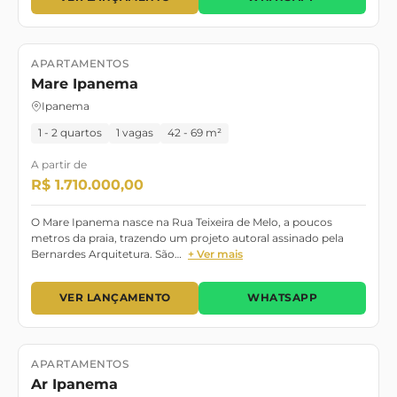
APARTAMENTOS
Lançamento
Mare Ipanema
Ipanema
1 - 2 quartos
1 vagas
42 - 69 m²
A partir de
R$ 1.710.000,00
O Mare Ipanema nasce na Rua Teixeira de Melo, a poucos
metros da praia, trazendo um projeto autoral assinado pela
Bernardes Arquitetura. São…
+ Ver mais
VER LANÇAMENTO
WHATSAPP
APARTAMENTOS
Lançamento
Ar Ipanema