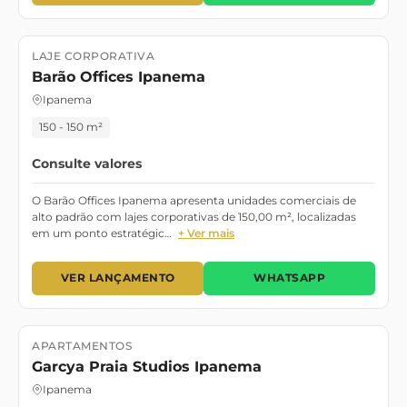
LAJE CORPORATIVA
Lançamento
Barão Offices Ipanema
Ipanema
150 - 150 m²
Consulte valores
O Barão Offices Ipanema apresenta unidades comerciais de
alto padrão com lajes corporativas de 150,00 m², localizadas
em um ponto estratégic…
+ Ver mais
VER LANÇAMENTO
WHATSAPP
APARTAMENTOS
Lançamento
Garcya Praia Studios Ipanema
Ipanema