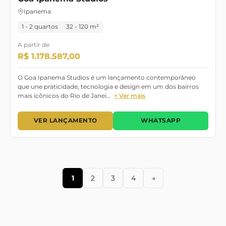
Ipanema
1 - 2 quartos
32 - 120 m²
A partir de
R$ 1.178.587,00
O Goa Ipanema Studios é um lançamento contemporâneo
que une praticidade, tecnologia e design em um dos bairros
mais icônicos do Rio de Janei…
+ Ver mais
VER LANÇAMENTO
WHATSAPP
1
2
3
4
→