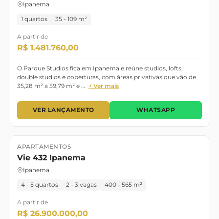
Ipanema
em Ipanema e viver o sonho carioca.
1 quartos
35 - 109 m²
A partir de
R$ 1.481.760,00
O Parque Studios fica em Ipanema e reúne studios, lofts,
double studios e coberturas, com áreas privativas que vão de
35,28 m² a 59,79 m² e …
+ Ver mais
VER LANÇAMENTO
WHATSAPP
APARTAMENTOS
Lançamento
Vie 432 Ipanema
Ipanema
4 - 5 quartos
2 - 3 vagas
400 - 565 m²
A partir de
R$ 26.900.000,00