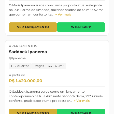
O Maris Ipanema surge como uma proposta atual e elegante
na Rua Farme de Amoedo, trazendo studios de 43 m² e 52 m²
que combinam conforto, te…
+ Ver mais
VER LANÇAMENTO
WHATSAPP
APARTAMENTOS
Lançamento
Saddock Ipanema
Ipanema
1 - 2 quartos
1 vagas
44 - 65 m²
A partir de
R$ 1.420.000,00
O Saddock Ipanema surge como um lançamento
contemporâneo na Rua Almirante Saddock de Sá, 277, unindo
conforto, praticidade e uma proposta ar…
+ Ver mais
VER LANÇAMENTO
WHATSAPP