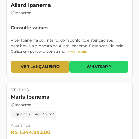
Allard Ipanema
Ipanema
Consulte valores
Viver Ipanema por inteiro, com conforto e atenção aos
detalhes, é a proposta do Allard Ipanema. Desenvolvido pela
Gafisa em parceria com a m…
+ Ver mais
VER LANÇAMENTO
WHATSAPP
STUDIOS
Lançamento
Maris Ipanema
Ipanema
1 quartos
43 - 52 m²
A partir de
R$ 1.244.902,00