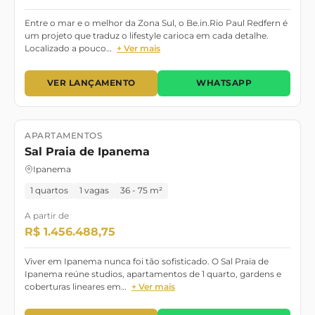
Entre o mar e o melhor da Zona Sul, o Be.in.Rio Paul Redfern é
um projeto que traduz o lifestyle carioca em cada detalhe.
Localizado a pouco…
+ Ver mais
VER LANÇAMENTO
WHATSAPP
APARTAMENTOS
Lançamento
Dezembro/2028
Sal Praia de Ipanema
Ipanema
1 quartos
1 vagas
36 - 75 m²
A partir de
R$ 1.456.488,75
Viver em Ipanema nunca foi tão sofisticado. O Sal Praia de
Ipanema reúne studios, apartamentos de 1 quarto, gardens e
coberturas lineares em…
+ Ver mais