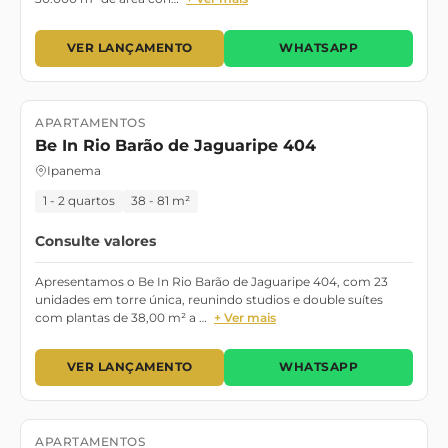
VER LANÇAMENTO
WHATSAPP
APARTAMENTOS
Lançamento
Setembro de 2027
Be In Rio Barão de Jaguaripe 404
Ipanema
1 - 2 quartos
38 - 81 m²
Consulte valores
Apresentamos o Be In Rio Barão de Jaguaripe 404, com 23
unidades em torre única, reunindo studios e double suítes
com plantas de 38,00 m² a …
+ Ver mais
VER LANÇAMENTO
WHATSAPP
APARTAMENTOS
Lançamento