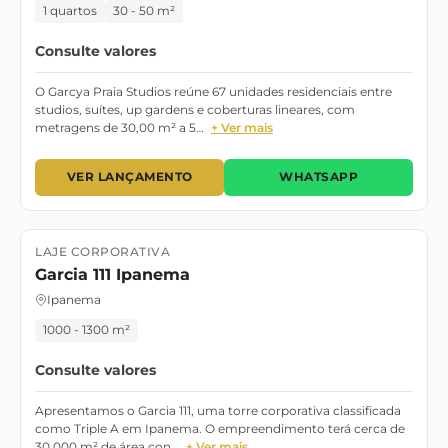
1 quartos
30 - 50 m²
Consulte valores
O Garcya Praia Studios reúne 67 unidades residenciais entre
studios, suítes, up gardens e coberturas lineares, com
metragens de 30,00 m² a 5…
+ Ver mais
VER LANÇAMENTO
WHATSAPP
LAJE CORPORATIVA
Lançamento
Garcia 111 Ipanema
Ipanema
1000 - 1300 m²
Consulte valores
Apresentamos o Garcia 111, uma torre corporativa classificada
como Triple A em Ipanema. O empreendimento terá cerca de
30.000 m² de área con…
+ Ver mais