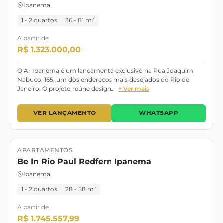
Ipanema
1 - 2 quartos
36 - 81 m²
A partir de
R$ 1.323.000,00
O Ar Ipanema é um lançamento exclusivo na Rua Joaquim
Nabuco, 165, um dos endereços mais desejados do Rio de
Janeiro. O projeto reúne design…
+ Ver mais
VER LANÇAMENTO
WHATSAPP
APARTAMENTOS
Lançamento
Setembro/2026
Be In Rio Paul Redfern Ipanema
Ipanema
1 - 2 quartos
28 - 58 m²
A partir de
R$ 1.745.557,99