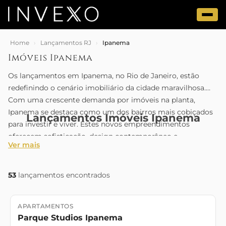
Home
›
Lançamentos RJ
›
Ipanema
Imóveis Ipanema
Os lançamentos em Ipanema, no Rio de Janeiro, estão
redefinindo o cenário imobiliário da cidade maravilhosa.
Com uma crescente demanda por imóveis na planta,
Ipanema se destaca como um dos bairros mais cobiçados
Lançamentos Imóveis Ipanema
para investir e viver. Estes novos empreendimentos
oferecem sofisticação, design contemporâneo e
Ver mais
comodidades de alto padrão, atendendo às demandas dos
compradores mais exigentes. Localizados em áreas
privilegiadas, esses imóveis proporcionam uma
53
lançamentos encontrados
oportunidade única de desfrutar do estilo de vida carioca,
próximo às praias deslumbrantes e restaurantes
APARTAMENTOS
Lançamento
requintados, dispondo de todo o charme que Ipanema tem
Parque Studios Ipanema
a oferecer. Não perca a chance de investir nos lançamentos