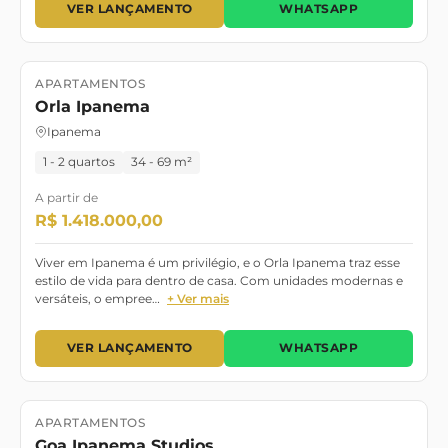
VER LANÇAMENTO
WHATSAPP
APARTAMENTOS
Lançamento
Orla Ipanema
Ipanema
1 - 2 quartos
34 - 69 m²
A partir de
R$ 1.418.000,00
Viver em Ipanema é um privilégio, e o Orla Ipanema traz esse
estilo de vida para dentro de casa. Com unidades modernas e
versáteis, o empree…
+ Ver mais
VER LANÇAMENTO
WHATSAPP
APARTAMENTOS
Lançamento
Goa Ipanema Studios