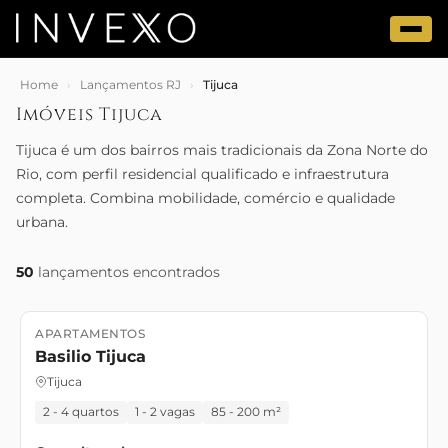
Home
›
Lançamentos RJ
›
Tijuca
Imóveis Tijuca
Tijuca é um dos bairros mais tradicionais da Zona Norte do
Rio, com perfil residencial qualificado e infraestrutura
completa. Combina mobilidade, comércio e qualidade
urbana.
50
lançamentos encontrados
APARTAMENTOS
Lançamento
Basilio Tijuca
Tijuca
2 - 4 quartos
1 - 2 vagas
85 - 200 m²