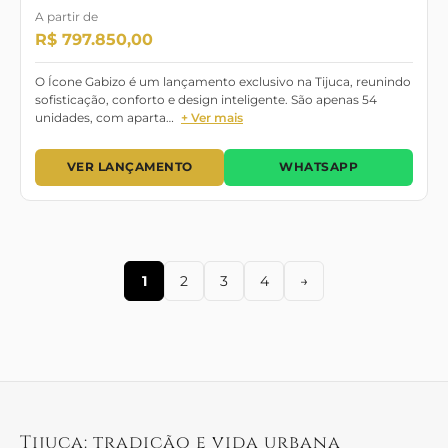
A partir de
R$ 797.850,00
O Ícone Gabizo é um lançamento exclusivo na Tijuca, reunindo
sofisticação, conforto e design inteligente. São apenas 54
unidades, com aparta…
+ Ver mais
VER LANÇAMENTO
WHATSAPP
1
2
3
4
→
Tijuca: tradição e vida urbana