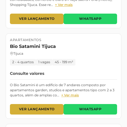
Shopping Tijuca. Esse re…
+ Ver mais
VER LANÇAMENTO
WHATSAPP
APARTAMENTOS
Lançamento
Bio Satamini Tijuca
Tijuca
2 - 4 quartos
1 vagas
45 - 199 m²
Consulte valores
O Bio Satamini é um edifício de 7 andares composto por
apartamentos garden, studios e apartamentos tipo com 2 a 3
quartos, além de amplas co…
+ Ver mais
VER LANÇAMENTO
WHATSAPP