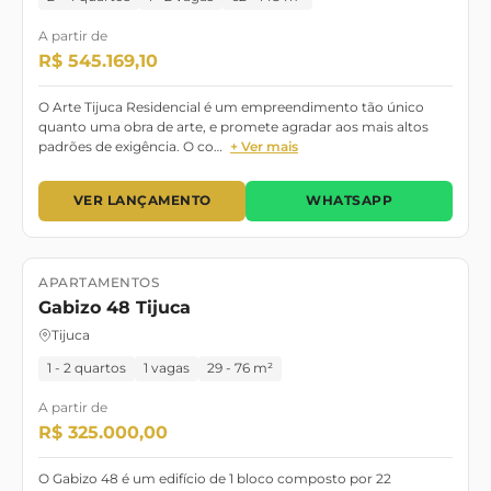
A partir de
R$ 545.169,10
O Arte Tijuca Residencial é um empreendimento tão único
quanto uma obra de arte, e promete agradar aos mais altos
padrões de exigência. O co…
+ Ver mais
VER LANÇAMENTO
WHATSAPP
APARTAMENTOS
Lançamento
Gabizo 48 Tijuca
Tijuca
1 - 2 quartos
1 vagas
29 - 76 m²
A partir de
R$ 325.000,00
O Gabizo 48 é um edifício de 1 bloco composto por 22