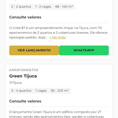
2 - 2 quartos
1 - 2 vagas
68 - 140 m²
Consulte valores
O Urbá 87 é um empreendimento ímpar na Tijuca, com 70
apartamentos de 2 quartos e 2 coberturas lineares. Ele oferece
tipologias padrão, dupl…
+ Ver mais
VER LANÇAMENTO
WHATSAPP
APARTAMENTOS
Lançamento
Green Tijuca
Tijuca
3 - 4 quartos
1 vagas
95 - 203 m²
Consulte valores
O lançamento Green Tijuca é um edifício composto por 27
imóveis, sendo eles apartamentos tipo, garden e coberturas