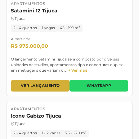
APARTAMENTOS
Lançamento
Satamini 12 Tijuca
Tijuca
2 - 4 quartos
1 vagas
45 - 199 m²
A partir de
R$ 975.000,00
O lançamento Satamini Tijuca será composto por diversas
unidades de studios, apartamentos tipo e coberturas duplex
em metragens que variam d…
+ Ver mais
VER LANÇAMENTO
WHATSAPP
APARTAMENTOS
Lançamento
Icone Gabizo Tijuca
Tijuca
2 - 4 quartos
1 - 2 vagas
75 - 220 m²