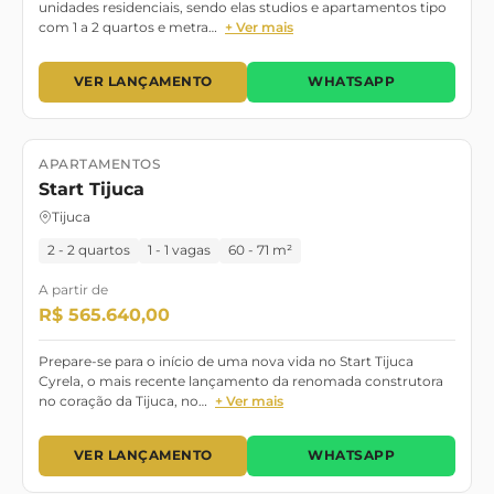
unidades residenciais, sendo elas studios e apartamentos tipo
com 1 a 2 quartos e metra…
+ Ver mais
VER LANÇAMENTO
WHATSAPP
APARTAMENTOS
Lançamento
Start Tijuca
Tijuca
2 - 2 quartos
1 - 1 vagas
60 - 71 m²
A partir de
R$ 565.640,00
Prepare-se para o início de uma nova vida no Start Tijuca
Cyrela, o mais recente lançamento da renomada construtora
no coração da Tijuca, no…
+ Ver mais
VER LANÇAMENTO
WHATSAPP