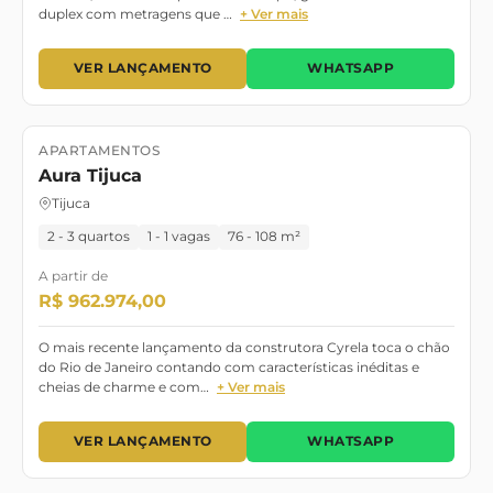
duplex com metragens que …
+ Ver mais
VER LANÇAMENTO
WHATSAPP
APARTAMENTOS
Lançamento
Pronto para morar
Aura Tijuca
Tijuca
2 - 3 quartos
1 - 1 vagas
76 - 108 m²
A partir de
R$ 962.974,00
O mais recente lançamento da construtora Cyrela toca o chão
do Rio de Janeiro contando com características inéditas e
cheias de charme e com…
+ Ver mais
VER LANÇAMENTO
WHATSAPP