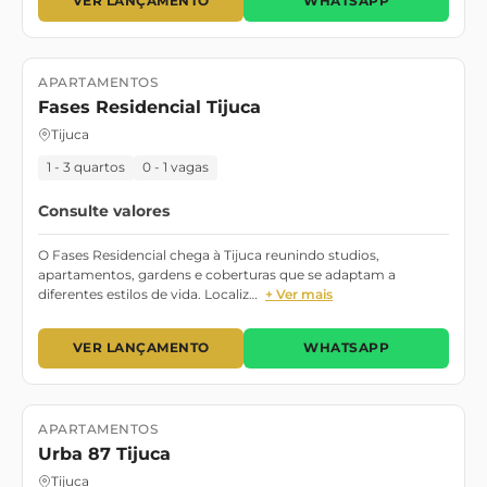
VER LANÇAMENTO
WHATSAPP
APARTAMENTOS
Lançamento
Fases Residencial Tijuca
Tijuca
1 - 3 quartos
0 - 1 vagas
Consulte valores
O Fases Residencial chega à Tijuca reunindo studios,
apartamentos, gardens e coberturas que se adaptam a
diferentes estilos de vida. Localiz…
+ Ver mais
VER LANÇAMENTO
WHATSAPP
APARTAMENTOS
Lançamento
Urba 87 Tijuca
Tijuca