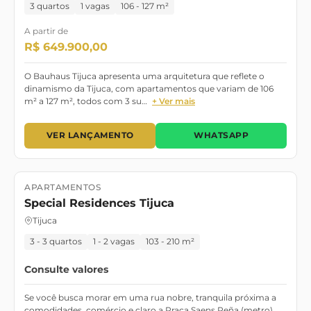
3 quartos
1 vagas
106 - 127 m²
A partir de
R$ 649.900,00
O Bauhaus Tijuca apresenta uma arquitetura que reflete o
dinamismo da Tijuca, com apartamentos que variam de 106
m² a 127 m², todos com 3 su…
+ Ver mais
VER LANÇAMENTO
WHATSAPP
APARTAMENTOS
Lançamento
Special Residences Tijuca
Tijuca
3 - 3 quartos
1 - 2 vagas
103 - 210 m²
Consulte valores
Se você busca morar em uma rua nobre, tranquila próxima a
comodidades, comércio e claro a Praça Saens Peña (metro),