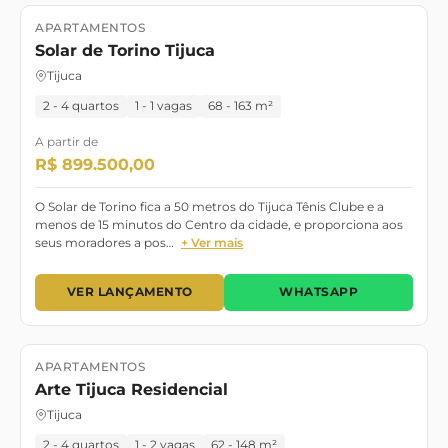
APARTAMENTOS
Lançamento
Solar de Torino Tijuca
Tijuca
2 - 4 quartos
1 - 1 vagas
68 - 163 m²
A partir de
R$ 899.500,00
O Solar de Torino fica a 50 metros do Tijuca Tênis Clube e a
menos de 15 minutos do Centro da cidade, e proporciona aos
seus moradores a pos…
+ Ver mais
VER LANÇAMENTO
WHATSAPP
APARTAMENTOS
Lançamento
Arte Tijuca Residencial
Tijuca
2 - 4 quartos
1 - 2 vagas
62 - 148 m²