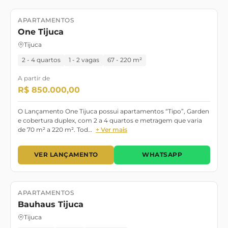
APARTAMENTOS
Lançamento
One Tijuca
Tijuca
2 - 4 quartos
1 - 2 vagas
67 - 220 m²
A partir de
R$ 850.000,00
O Lançamento One Tijuca possui apartamentos “Tipo”, Garden
e cobertura duplex, com 2 a 4 quartos e metragem que varia
de 70 m² a 220 m². Tod…
+ Ver mais
VER LANÇAMENTO
WHATSAPP
APARTAMENTOS
Lançamento
Bauhaus Tijuca
Tijuca