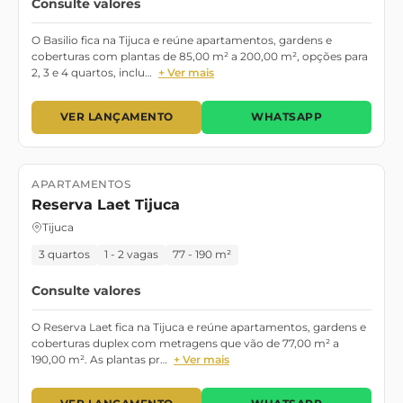
Consulte valores
O Basilio fica na Tijuca e reúne apartamentos, gardens e
coberturas com plantas de 85,00 m² a 200,00 m², opções para
2, 3 e 4 quartos, inclu…
+ Ver mais
VER LANÇAMENTO
WHATSAPP
APARTAMENTOS
Lançamento
Reserva Laet Tijuca
Tijuca
3 quartos
1 - 2 vagas
77 - 190 m²
Consulte valores
O Reserva Laet fica na Tijuca e reúne apartamentos, gardens e
coberturas duplex com metragens que vão de 77,00 m² a
190,00 m². As plantas pr…
+ Ver mais