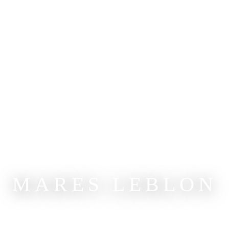
MARES LEBLON
to por um bloco predial com 5 imóveis exclusivos
, tipo e cobertura duplex, com metragens que var