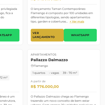
 privilegiada
O lançamento Taman Contemporâneo
o, fica a
Flamengo é composto por 100 unidades em
 do
diferentes tipologias, sendo apartamentos
tipo, garden e coberturas…
+ Ver mais
VER
ATSAPP
WHATSAPP
LANÇAMENTO
APARTAMENTOS
Lançamento
Pronto para morar
Pallazzo Dalmazzo
Flamengo
1 quartos
- vagas
39 - 70 m²
 72 m²
A partir de
R$ 776.000,00
âneo é um
O Pallazzo Dalmazzo chega ao Flamengo
onstrutora,
trazendo um novo conceito de bem-estar
o, 39, no
urbano. Com apenas 20 unidades exclusivas, o