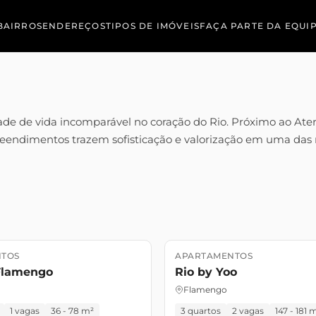
BAIRROS
ENDEREÇOS
TIPOS DE IMÓVEIS
FAÇA PARTE DA EQUI
de de vida incomparável no coração do Rio. Próximo ao Ater
preendimentos trazem sofisticação e valorização em uma das 
TOS
APARTAMENTOS
o
Lançamento
Pronto para Mor
 Flamengo
Rio by Yoo
Flamengo
1 vagas
36 - 78 m²
3 quartos
2 vagas
147 - 181 