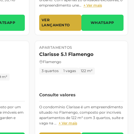
empreendimento une…
+ Ver mais
VER
ATSAPP
WHATSAPP
LANÇAMENTO
APARTAMENTOS
Lançamento
Clarisse 5.1 Flamengo
Flamengo
3 quartos
1 vagas
122 m²
9 m²
Consulte valores
osto por um
O condomínio Clarisse é um empreendimento
de imóveis em
situado no Flamengo, composto por incríveis
 garden e
apartamentos de 122 m² com 3 quartos, suíte e
vaga na …
+ Ver mais