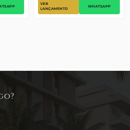
VER
ATSAPP
WHATSAPP
LANÇAMENTO
go?