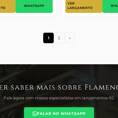
VER
WHATSAPP
WH
NTO
LANÇAMENTO
1
2
→
er saber mais sobre Flamen
Fale agora com nossos especialistas em lançamentos RJ.
FALAR NO WHATSAPP