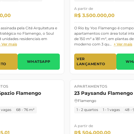
A partir de
0,00
R$ 3.500.000,00
ssinada pela Cité Arquitetura e
O Rio by Yoo Flamengo é compo
stratégica no Flamengo, o Soul
apartamentos com área total inte
8 unidades residenciais em
de 150 m² a 181 m², em plantas de
+ Ver mais
moderno com 3 qu…
+ Ver mais
VER
WHATSAPP
WH
NTO
LANÇAMENTO
TOS
APARTAMENTOS
o
Lançamento
Pronto para mor
Spazio Flamengo
23 Paysandu Flamengo
Flamengo
1 vagas
68 - 76 m²
1 - 2 quartos
1 - 1 vagas
48 -
A partir de
5,01
R$ 504.000,00