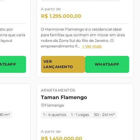
A partir de
R$ 1.295.000,00
sto por
O Harmonie Flamengo é o residencial ideal
rna que varia
para famílias que sonham em morar em área
 layout
nobre da Zona Sul do Rio de Janeiro. O
empreendimento fi…
+ Ver mais
VER
ATSAPP
WHATSAPP
LANÇAMENTO
APARTAMENTOS
ar
Lançamento
Taman Flamengo
Flamengo
 90 m²
1 - 4 quartos
1 - 1 vagas
50 - 241 m²
A partir de
R$ 1.450.000,00