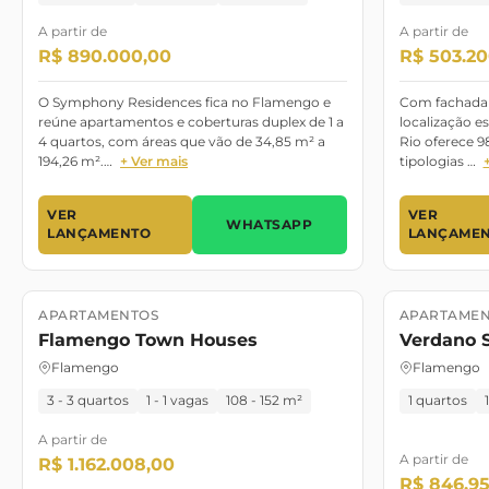
A partir de
A partir de
R$ 890.000,00
R$ 503.20
O Symphony Residences fica no Flamengo e
Com fachada a
reúne apartamentos e coberturas duplex de 1 a
localização e
4 quartos, com áreas que vão de 34,85 m² a
Rio oferece 9
194,26 m².…
+ Ver mais
tipologias …
VER
VER
WHATSAPP
LANÇAMENTO
LANÇAME
APARTAMENTOS
APARTAMEN
Lançamento
Lançament
Flamengo Town Houses
Verdano 
Flamengo
Flamengo
3 - 3 quartos
1 - 1 vagas
108 - 152 m²
1 quartos
A partir de
A partir de
R$ 1.162.008,00
R$ 846.95