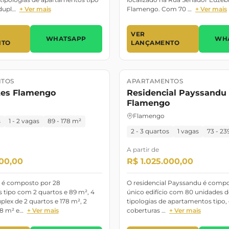
dupl…
+ Ver mais
Flamengo. Com 70 …
+ Ver mais
VER
WHATSAPP
WH
NTO
LANÇAMENTO
TOS
APARTAMENTOS
o
Pronto para Morar
Lançamento
uites Flamengo
Residencial Payssandu
Flamengo
Flamengo
s
1 - 2 vagas
89 - 178 m²
2 - 3 quartos
1 vagas
73 - 23
A partir de
000,00
R$ 1.025.000,00
es é composto por 28
O residencial Payssandu é comp
 tipo com 2 quartos e 89 m², 4
único edifício com 80 unidades 
plex de 2 quartos e 178 m², 2
tipologias de apartamentos tipo,
78 m² e…
+ Ver mais
coberturas …
+ Ver mais