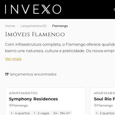
Home
›
Lançamentos RJ
›
Flamengo
Imóveis Flamengo
Com infraestrutura completa, o Flamengo oferece qualida
bairro une natureza, cultura e praticidade. Os novos em
tradicionais da cidade.
Ver mais
17
lançamentos encontrados
APARTAMENTOS
APARTAMEN
Lançamento
Lançament
Symphony Residences
Soul Rio
Flamengo
Flamengo
1 - 4 quartos
1 - 2 vagas
34 - 194 m²
1 - 2 quartos