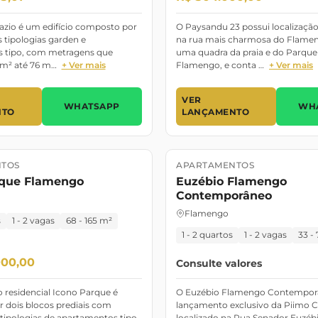
azio é um edifício composto por
O Paysandu 23 possui localização
s tipologias garden e
na rua mais charmosa do Flameng
 tipo, com metragens que
uma quadra da praia e do Parque
 m² até 76 m…
+ Ver mais
Flamengo, e conta …
+ Ver mais
VER
WHATSAPP
WH
NTO
LANÇAMENTO
TOS
APARTAMENTOS
o
Março/2021
Lançamento
rque Flamengo
Euzébio Flamengo
Contemporâneo
Flamengo
s
1 - 2 vagas
68 - 165 m²
1 - 2 quartos
1 - 2 vagas
33 -
000,00
Consulte valores
 residencial Icono Parque é
O Euzébio Flamengo Contempor
 dois blocos prediais com
lançamento exclusivo da Piimo C
tipologias de apartamentos tipo
localizado na Rua Senador Euzébi