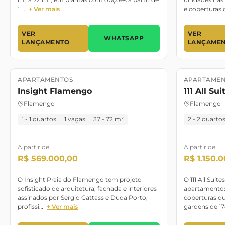
1 …
+ Ver mais
e coberturas 
VER
VER
WHATSAPP
LANÇAMENTO
LANÇAME
APARTAMENTOS
APARTAMEN
Lançamento
Lançament
Insight Flamengo
111 All S
Flamengo
Flamengo
1 - 1 quartos
1 vagas
37 - 72 m²
2 - 2 quarto
A partir de
A partir de
R$ 569.000,00
R$ 1.150.
O Insight Praia do Flamengo tem projeto
O 111 All Suit
sofisticado de arquitetura, fachada e interiores
apartamentos
assinados por Sergio Gattass e Duda Porto,
coberturas du
profissi…
+ Ver mais
gardens de 1