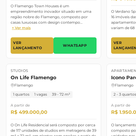
O Flamengo Town Houses é um
empreendimento inovador situado em uma
O Verdano Sp
região nobre do Flamengo, composto por
16 imóveis da
casas luxuosas com design contempo…
apartamentos
+ Ver mais
variam de 68
VER
VER
WHATSAPP
LANÇAMENTO
LANÇAME
STUDIOS
APARTAMEN
Lançamento
Lançament
On Life Flamengo
Icono Pa
Flamengo
Flamengo
1 quartos
1 vagas
39 - 72 m²
2 - 3 quarto
A partir de
A partir de
R$ 499.000,00
R$ 1.950.
O On Life Residencial será composto por cerca
O lançamento
de 117 unidades de studios em metragens de 39
composto por
m² a 72 m², em plantas com opções a partir de
unidades nas 