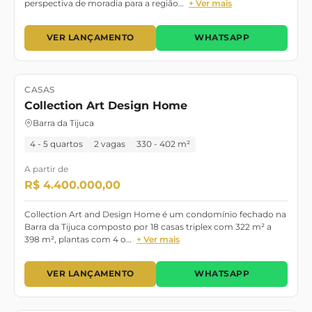
perspectiva de moradia para a região…
+ Ver mais
VER LANÇAMENTO
WHATSAPP
CASAS
Lançamento
Collection Art Design Home
Barra da Tijuca
4 - 5 quartos
2 vagas
330 - 402 m²
A partir de
R$ 4.400.000,00
Collection Art and Design Home é um condomínio fechado na
Barra da Tijuca composto por 18 casas triplex com 322 m² a
398 m², plantas com 4 o…
+ Ver mais
VER LANÇAMENTO
WHATSAPP