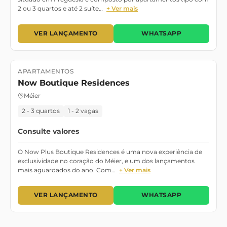
2 ou 3 quartos e até 2 suíte…
+ Ver mais
VER LANÇAMENTO
WHATSAPP
APARTAMENTOS
Lançamento
Em Breve
Now Boutique Residences
Méier
2 - 3 quartos
1 - 2 vagas
Consulte valores
O Now Plus Boutique Residences é uma nova experiência de
exclusividade no coração do Méier, e um dos lançamentos
mais aguardados do ano. Com…
+ Ver mais
VER LANÇAMENTO
WHATSAPP