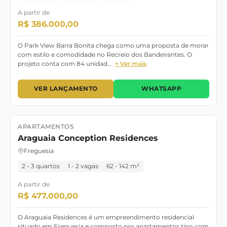
A partir de
R$ 386.000,00
O Park View Barra Bonita chega como uma proposta de morar
com estilo e comodidade no Recreio dos Bandeirantes. O
projeto conta com 84 unidad…
+ Ver mais
VER LANÇAMENTO
WHATSAPP
APARTAMENTOS
Lançamento
Pronto para morar
Araguaia Conception Residences
Freguesia
2 - 3 quartos
1 - 2 vagas
62 - 142 m²
A partir de
R$ 477.000,00
O Araguaia Residences é um empreendimento residencial
situado em Freguesia e composto por apartamentos tipo com