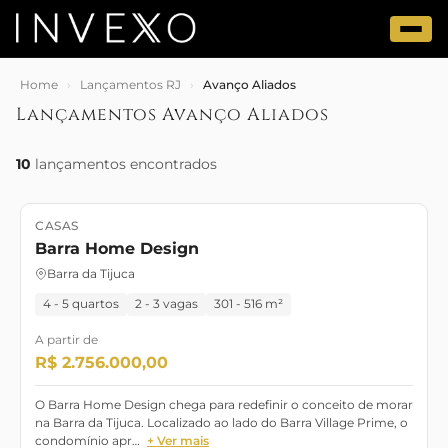
Home
›
Lançamentos RJ
›
Avanço Aliados
Lançamentos Avanço Aliados
10
lançamentos encontrados
CASAS
Lançamento
Outubro/2028
Barra Home Design
Barra da Tijuca
4 - 5 quartos
2 - 3 vagas
301 - 516 m²
A partir de
R$ 2.756.000,00
O Barra Home Design chega para redefinir o conceito de morar
na Barra da Tijuca. Localizado ao lado do Barra Village Prime, o
condomínio apr…
+ Ver mais