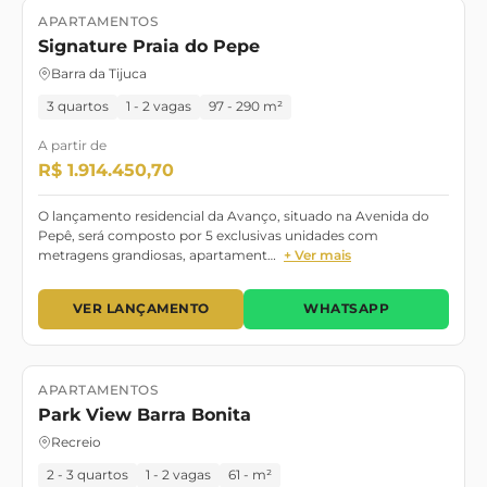
APARTAMENTOS
Lançamento
Signature Praia do Pepe
Barra da Tijuca
3 quartos
1 - 2 vagas
97 - 290 m²
A partir de
R$ 1.914.450,70
O lançamento residencial da Avanço, situado na Avenida do
Pepê, será composto por 5 exclusivas unidades com
metragens grandiosas, apartament…
+ Ver mais
VER LANÇAMENTO
WHATSAPP
APARTAMENTOS
Lançamento
Park View Barra Bonita
Recreio
2 - 3 quartos
1 - 2 vagas
61 - m²