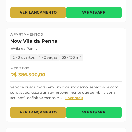
VER LANÇAMENTO
WHATSAPP
APARTAMENTOS
Lançamento
Now Vila da Penha
Vila da Penha
2 - 3 quartos
1 - 2 vagas
55 - 138 m²
A partir de
R$ 386.500,00
Se você busca morar em um local moderno, espaçoso e com
sofisticado, esse é um empreendimento que combina com
seu perfil definitivamente. Al…
+ Ver mais
VER LANÇAMENTO
WHATSAPP