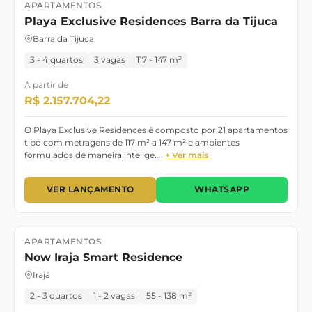
APARTAMENTOS
Lançamento
Playa Exclusive Residences Barra da Tijuca
Barra da Tijuca
3 - 4 quartos
3 vagas
117 - 147 m²
A partir de
R$ 2.157.704,22
O Playa Exclusive Residences é composto por 21 apartamentos
tipo com metragens de 117 m² a 147 m² e ambientes
formulados de maneira intelige…
+ Ver mais
VER LANÇAMENTO
WHATSAPP
APARTAMENTOS
Lançamento
Pronto para Morar
Now Iraja Smart Residence
Irajá
2 - 3 quartos
1 - 2 vagas
55 - 138 m²