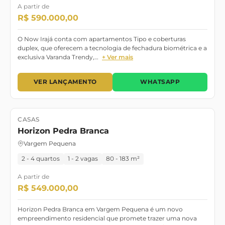
A partir de
R$ 590.000,00
O Now Irajá conta com apartamentos Tipo e coberturas
duplex, que oferecem a tecnologia de fechadura biométrica e a
exclusiva Varanda Trendy,…
+ Ver mais
VER LANÇAMENTO
WHATSAPP
CASAS
Lançamento
Horizon Pedra Branca
Vargem Pequena
2 - 4 quartos
1 - 2 vagas
80 - 183 m²
A partir de
R$ 549.000,00
Horizon Pedra Branca em Vargem Pequena é um novo
empreendimento residencial que promete trazer uma nova