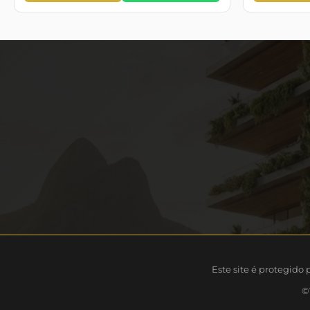
Este site é protegido
©