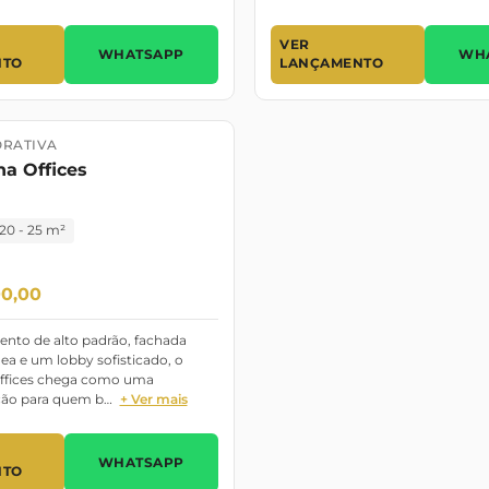
VER
WHATSAPP
WH
NTO
LANÇAMENTO
ORATIVA
o
Pronto
a Offices
20 - 25 m²
00,00
to de alto padrão, fachada
a e um lobby sofisticado, o
ffices chega como uma
ção para quem b…
+ Ver mais
WHATSAPP
NTO