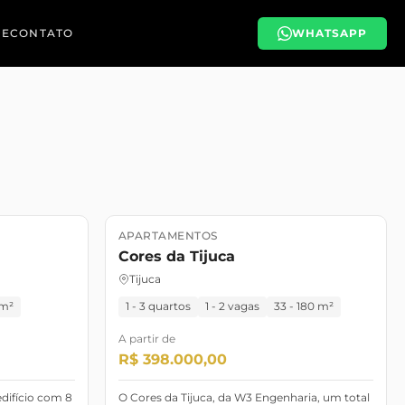
PE
CONTATO
WHATSAPP
APARTAMENTOS
Lançamento
Cores da Tijuca
Tijuca
 m²
1 - 3 quartos
1 - 2 vagas
33 - 180 m²
A partir de
R$ 398.000,00
difício com 8
O Cores da Tijuca, da W3 Engenharia, um total