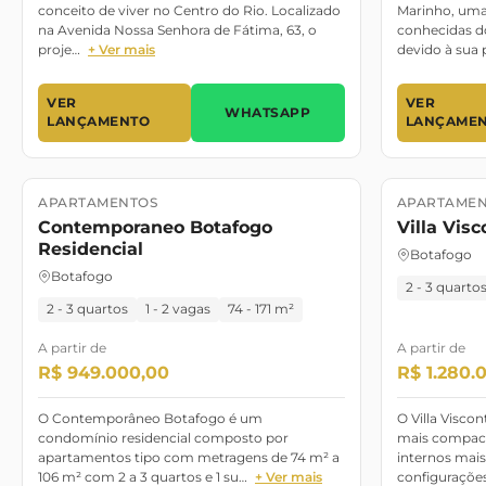
conceito de viver no Centro do Rio. Localizado
Marinho, uma
na Avenida Nossa Senhora de Fátima, 63, o
conhecidas do
proje…
+ Ver mais
devido à sua 
VER
VER
WHATSAPP
LANÇAMENTO
LANÇAME
APARTAMENTOS
APARTAMEN
Lançamento
Pronto para Morar
Lançament
Contemporaneo Botafogo
Villa Vis
Residencial
Botafogo
Botafogo
2 - 3 quarto
2 - 3 quartos
1 - 2 vagas
74 - 171 m²
A partir de
A partir de
R$ 949.000,00
R$ 1.280.
O Contemporâneo Botafogo é um
O Villa Visco
condomínio residencial composto por
mais compac
apartamentos tipo com metragens de 74 m² a
internos mai
106 m² com 2 a 3 quartos e 1 su…
+ Ver mais
configuraçõe