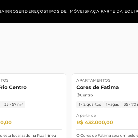
BAIRROS
ENDEREÇOS
TIPOS DE IMÓVEIS
FAÇA PARTE DA EQUI
TOS
APARTAMENTOS
o
Pronto para morar
Lançamento
Rio Centro
Cores de Fatima
Centro
35 - 57 m²
1 - 2 quartos
1 vagas
35 - 70
A partir de
00,00
R$ 432.000,00
o está localizado na Rua Irineu
O Cores de Fátima será um belo e