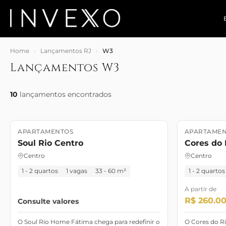
Home
›
Lançamentos RJ
›
W3
Lançamentos W3
10
lançamentos encontrados
APARTAMENTOS
APARTAMEN
Lançamento
Lançament
Soul Rio Centro
Cores do 
Centro
Centro
1 - 2 quartos
1 vagas
33 - 60 m²
1 - 2 quartos
A partir de
R$ 260.0
Consulte valores
O Soul Rio Home Fátima chega para redefinir o
O Cores do Ri