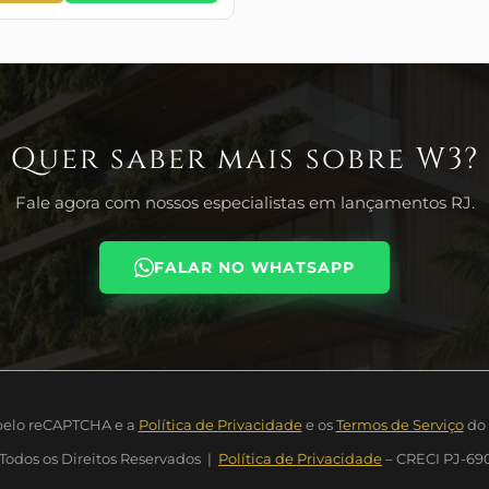
Quer saber mais sobre W3?
Fale agora com nossos especialistas em lançamentos RJ.
FALAR NO WHATSAPP
 pelo reCAPTCHA e a
Política de Privacidade
e os
Termos de Serviço
do 
Todos os Direitos Reservados |
Política de Privacidade
– CRECI PJ-69