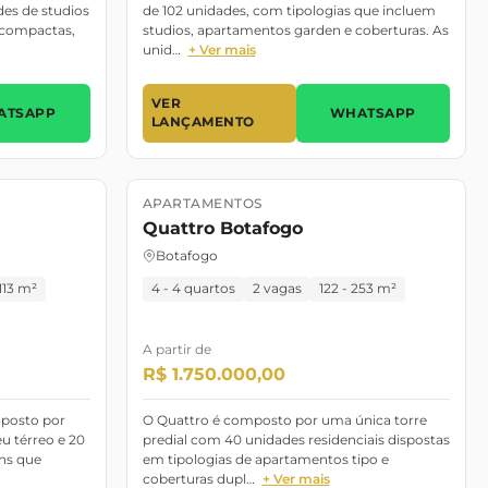
es de studios
de 102 unidades, com tipologias que incluem
 compactas,
studios, apartamentos garden e coberturas. As
unid…
+ Ver mais
VER
ATSAPP
WHATSAPP
LANÇAMENTO
APARTAMENTOS
Lançamento
Pronto para morar
Quattro Botafogo
Botafogo
 113 m²
4 - 4 quartos
2 vagas
122 - 253 m²
A partir de
R$ 1.750.000,00
posto por
O Quattro é composto por uma única torre
u térreo e 20
predial com 40 unidades residenciais dispostas
ns que
em tipologias de apartamentos tipo e
coberturas dupl…
+ Ver mais