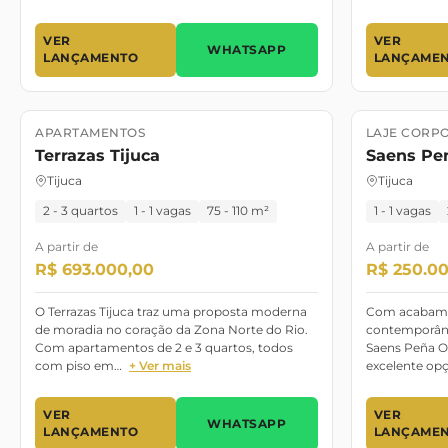
VER
VER
WHATSAPP
LANÇAMENTO
LANÇAME
APARTAMENTOS
LAJE CORP
Lançamento
Pronto para morar
Lançament
Terrazas Tijuca
Saens Pen
Tijuca
Tijuca
2 - 3 quartos
1 - 1 vagas
75 - 110 m²
1 - 1 vagas
A partir de
A partir de
R$ 693.000,00
R$ 250.0
O Terrazas Tijuca traz uma proposta moderna
Com acabamen
de moradia no coração da Zona Norte do Rio.
contemporâne
Com apartamentos de 2 e 3 quartos, todos
Saens Peña O
com piso em…
+ Ver mais
excelente op
VER
VER
WHATSAPP
LANÇAMENTO
LANÇAME