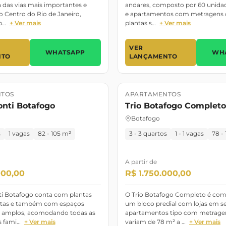
 das vias mais importantes e
andares, composto por 60 unidad
 Centro do Rio de Janeiro,
e apartamentos com metragens
p…
+ Ver mais
plantas s…
+ Ver mais
VER
WHATSAPP
WH
NTO
LANÇAMENTO
TOS
APARTAMENTOS
o
Dezembro/2023
Lançamento
Novembro/2019
conti Botafogo
Trio Botafogo Completo
Botafogo
s
1 vagas
82 - 105 m²
3 - 3 quartos
1 - 1 vagas
78 -
A partir de
000,00
R$ 1.750.000,00
nti Botafogo conta com plantas
O Trio Botafogo Completo é com
tas e também com espaços
um bloco predial com lojas em se
s amplos, acomodando todas as
apartamentos tipo com metrage
s fami…
+ Ver mais
variam de 78 m² a …
+ Ver mais